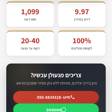
1,099
9.97
דירוג במידרג
חוות דעת
20-40
100%
לקוחות ממליצים
דקות עד הגעה
צריכים מנעולן עכשיו?
ציון בדרך אליכם, פתיחה ללא נזק ומחיר שסוכם מראש.
חייגו ·
050-8834328
וואטסאפ