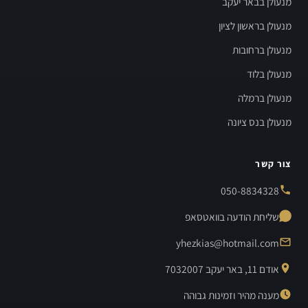
מנעולן בבאר יעקב
מנעולן בראשון לציון
מנעולן ברחובות
מנעולן בלוד
מנעולן ברמלה
מנעולן בנס ציונה
צור קשר
050-8834328
שליחת הודעה בוואטסאפ
yhezkias@hotmail.com
אודם 11, באר יעקב 7032007
מענה מהיר וזמינות גבוהה