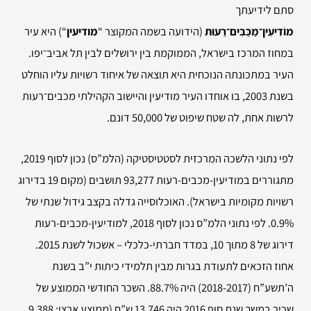
סתם לידיעתך
מוֹדִיעִין־מַכַּבִּים־רֵעוּת
(הידועה בשמה המקוצר “
מודיעין
“) היא עיר
במחוז המרכז בישראל, הממוקמת בין ירושלים לבין תל אביב־יפו.
העיר במתכונתה הנוכחית היא תוצאה של איחוד רשויות עליו הוחלט
בשנת 2003, בו אוחדו העיר מודיעין והיישוב הקהילתי מכבים־רעות
לרשות אחת, לה שטח שיפוט של 50,000 דונם.
לפי נתוני הלשכה המרכזית לסטטיסטיקה (הלמ”ס) נכון לסוף 2019,
מתגוררים במודיעין-מכבים-רעות 93,277 תושבים (מקום 19 בדירוג
רשויות מקומיות בישראל). האוכלוסייה גדלה בקצב גידול שנתי של
‎0.9%‏. לפי נתוני הלמ”ס נכון לסוף 2018, למודיעין-מכבים-רעות
דירוג של 8 מתוך 10, במדד חברתי-כלכלי – אשכול לשנת 2015.
אחוז הזכאים לתעודת בגרות מבין תלמידי כיתות י”ב בשנת
ה’תשע”ח (2017-‏2018) היה 88.7%. השכר החודשי הממוצע של
שכיר במשך שנת סוף 2016 היה 13,746 ש”ח (ממוצע ארצי: 9,388