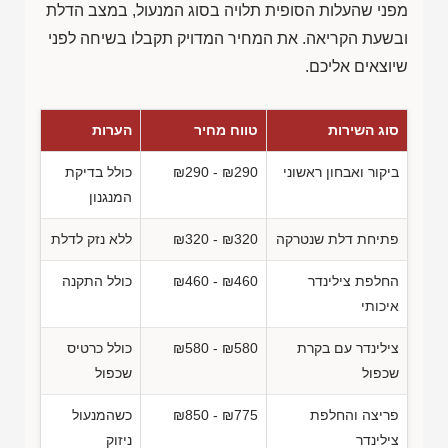
מפני שהעלות הסופית תלויה בסוג המנעול, במצב הדלת
ובשעת הקריאה. את המחיר המדויק תקבלו בשיחה לפני
שיוצאים אליכם.
סוג השירות
טווח מחיר
הערות
ביקור ואבחון ראשוני
₪290 - ₪290
כולל בדיקת
המנגנון
פתיחת דלת שנטרקה
₪320 - ₪320
ללא נזק לדלת
החלפת צילינדר
₪460 - ₪460
כולל התקנה
איכותי
צילינדר עם בקרת
₪580 - ₪580
כולל כרטיס
שכפול
שכפול
פריצה והחלפת
₪850 - ₪775
כשהמנעול
צילינדר
ניזוק