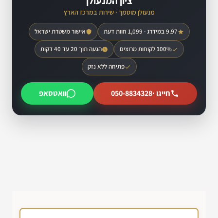
ציון המנעולן
מנעולן מוסמך · שירות במרכז הארץ
9.97 במידרג · 1,099 חוות דעת
אישור משטרת ישראל
100% לקוחות מרוצים
הגעה תוך 20 עד 40 דקות
פתיחה ללא נזק
חייגו ·
050-8834328
וואטסאפ