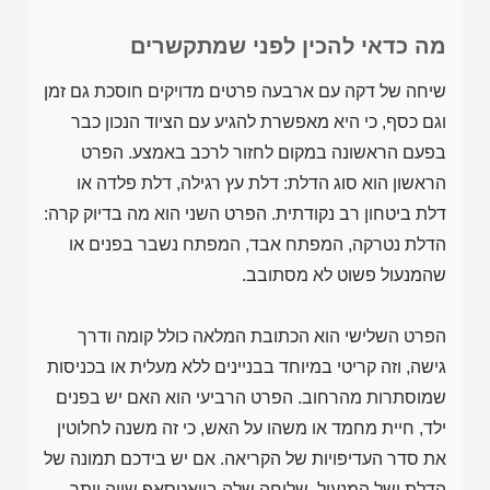
מה כדאי להכין לפני שמתקשרים
שיחה של דקה עם ארבעה פרטים מדויקים חוסכת גם זמן
וגם כסף, כי היא מאפשרת להגיע עם הציוד הנכון כבר
בפעם הראשונה במקום לחזור לרכב באמצע. הפרט
הראשון הוא סוג הדלת: דלת עץ רגילה, דלת פלדה או
דלת ביטחון רב נקודתית. הפרט השני הוא מה בדיוק קרה:
הדלת נטרקה, המפתח אבד, המפתח נשבר בפנים או
שהמנעול פשוט לא מסתובב.
הפרט השלישי הוא הכתובת המלאה כולל קומה ודרך
גישה, וזה קריטי במיוחד בבניינים ללא מעלית או בכניסות
שמוסתרות מהרחוב. הפרט הרביעי הוא האם יש בפנים
ילד, חיית מחמד או משהו על האש, כי זה משנה לחלוטין
את סדר העדיפויות של הקריאה. אם יש בידכם תמונה של
הדלת ושל המנעול, שליחה שלה בוואטסאפ שווה יותר