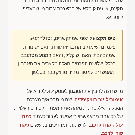
שתי האפשרויות האחרות: החלפת היחידה ביחידה
תקינה, או ניתוק מלא של המערכת עבור מי שמעדיף
לוותר עליה.
טיפ מקצועי:
לפני שמתקשרים, נסו להתניע
פעמיים ושימו לב מה בדיוק קורה. האם יש נורית
שמהבהבת, האם יש קליק, והאם המנוע מסתובב
בכלל. שלושת הפרטים האלה מקצרים את האבחון
ומאפשרים למסור מחיר מדויק כבר בטלפון.
מי שרוצה להבין את המנגנון לעומק יכול לקרוא על
אימובילייזר בוויקיפדיה
, שם מוסבר איך מערכת
הנעילה האלקטרונית מזהה את המפתח. לפירוט העלויות
של כל אחת מהאפשרויות אפשר לעבור לעמוד
כמה
עולה קודן לרכב
, ולרשימת המדריכים בנושא ב
תיקון
קודן לרכב
.