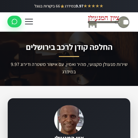
ילוג
★★★★★
9.97
במידרג
66 ביקורות בגוגל
באר יעקב
תוכן
ראשון לציון
רחובות
החלפה קודן לרכב בירושלים
לוד
רמלה
שירות מנעולן מקצועי, מהיר ואמין, עם אישור משטרה ודירוג 9.97
במידרג
נס ציונה