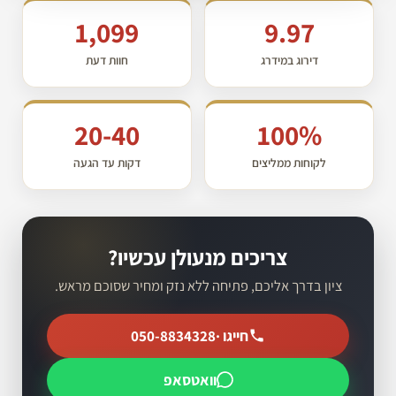
1,099
9.97
דירוג במידרג
חוות דעת
20-40
100%
לקוחות ממליצים
דקות עד הגעה
צריכים מנעולן עכשיו?
ציון בדרך אליכם, פתיחה ללא נזק ומחיר שסוכם מראש.
חייגו ·
050-8834328
וואטסאפ