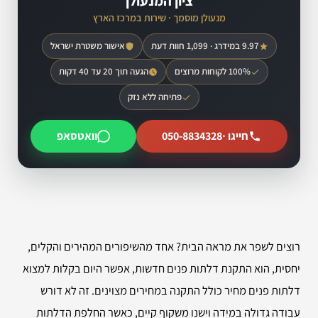
ציון המנעולן
מנעולן מוסמך · שירות במרכז הארץ
9.97 במידרג · 1,099 חוות דעת
אישור משטרת ישראל
100% לקוחות מרוצים
הגעה תוך 20 עד 40 דקות
פתיחה ללא נזק
חייגו ·
050-8834328
וואטסאפ
רוצים לשפר את מראה הבית? אחד מהשיפורים המהירים והקלים,
יחסית, הוא התקנת דלתות פנים חדשות, אפשר היום בקלות למצוא
דלתות פנים מחיר כולל התקנה במחירים מצוינים. זה לא דורש
עבודה גדולה במידה וישנו משקוף קיים, כאשר החלפת הדלתות