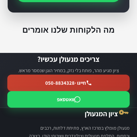
מה הלקוחות שלנו אומרים
צריכים מנעולן עכשיו?
ציון מגיע מהר, פותח בלי נזק, במחיר הוגן שנמסר מראש.
חייגו ·
050-8834328
וואטסאפ
ציון המנעולן
מנעולן מומלץ במרכז הארץ, פתיחת דלתות, רכבים
וכספות, החלפת מנעולים וצילינדרים ושירותי קודן, בצורה