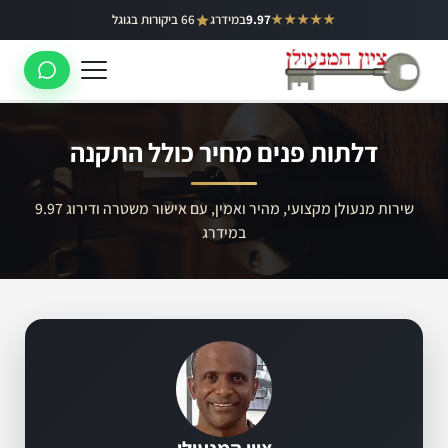
ילוג
★★★★★
9.97
במידרג
66 ביקורות בגוגל
באר יעקב
תוכן
ראשון לציון
רחובות
דלתות פנים מחיר כולל התקנה
לוד
רמלה
שירות מנעולן מקצועי, מהיר ואמין, עם אישור משטרה ודירוג 9.97
במידרג
נס ציונה