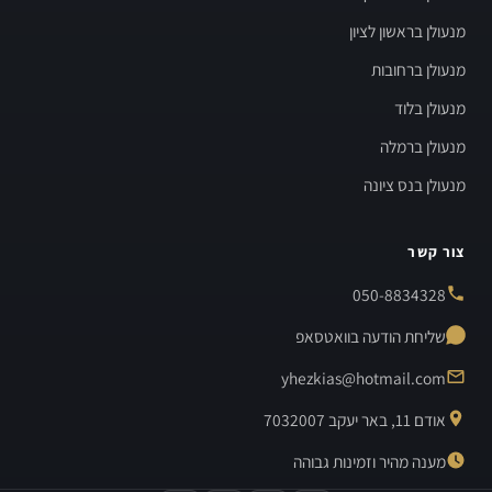
מנעולן בראשון לציון
מנעולן ברחובות
מנעולן בלוד
מנעולן ברמלה
מנעולן בנס ציונה
צור קשר
050-8834328
שליחת הודעה בוואטסאפ
yhezkias@hotmail.com
אודם 11, באר יעקב 7032007
מענה מהיר וזמינות גבוהה