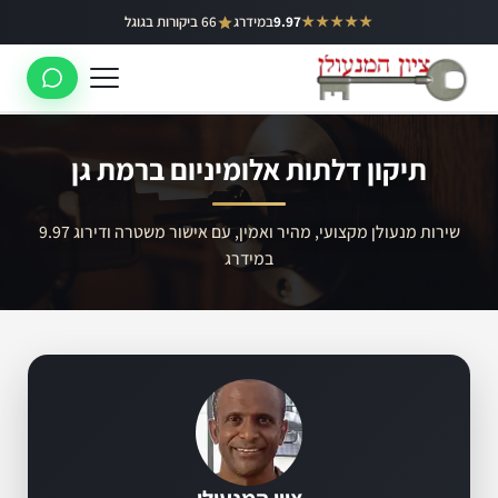
ילוג
★★★★★
9.97
במידרג
66 ביקורות בגוגל
באר יעקב
תוכן
ראשון לציון
רחובות
תיקון דלתות אלומיניום ברמת גן
לוד
רמלה
שירות מנעולן מקצועי, מהיר ואמין, עם אישור משטרה ודירוג 9.97
במידרג
נס ציונה