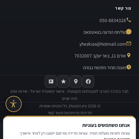
צור קשר
050-8834328
שליחת הודעה בוואטסאפ
yhezkias@hotmail.com
אודם 11, באר יעקב 7032007
מענה מהיר וזמינות גבוהה
חבר במרכז הארצי למנעולנות מקצועית · אישור משטרת ישראל · שירות אמין
מזה שנים
©
2026
ציון המנעולן. כל הזכויות שמורות.
מדיניות פרטיות
אודות
צור קשר
בנייה וקידום אתרים:
Avinu SEO
אנחנו משתמשים בעוגיות
|
|
מדיניות פרטיות
תנאי שימוש
הצהרת נגישות
עוגיות חיוניות פועלות תמיד. עוגיות מדידה ופרסום ייטענו רק לאחר אישורך.