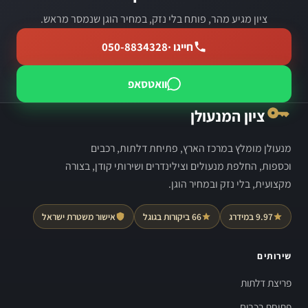
ציון מגיע מהר, פותח בלי נזק, במחיר הוגן שנמסר מראש.
חייגו ·
050-8834328
וואטסאפ
ציון המנעולן
מנעולן מומלץ במרכז הארץ, פתיחת דלתות, רכבים
וכספות, החלפת מנעולים וצילינדרים ושירותי קודן, בצורה
מקצועית, בלי נזק ובמחיר הוגן.
9.97 במידרג
66 ביקורות בגוגל
אישור משטרת ישראל
שירותים
פריצת דלתות
פתיחת רכבים