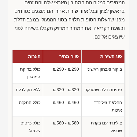
המחירים למטה הם המחירון הארצי שלנו והם זהים
בראשון לציון ובכל אזור שירות אחר. הם מוצגים כטווחים
מפני שהעלות הסופית תלויה בסוג המנעול, במצב הדלת
ובשעת הקריאה. את המחיר המדויק תקבלו בשיחה לפני
שיוצאים אליכם.
סוג השירות
טווח מחיר
הערות
ביקור ואבחון ראשוני
₪290 - ₪290
כולל בדיקת
המנגנון
פתיחת דלת שנטרקה
₪320 - ₪320
ללא נזק לדלת
החלפת צילינדר
₪460 - ₪460
כולל התקנה
איכותי
צילינדר עם בקרת
₪580 - ₪580
כולל כרטיס
שכפול
שכפול