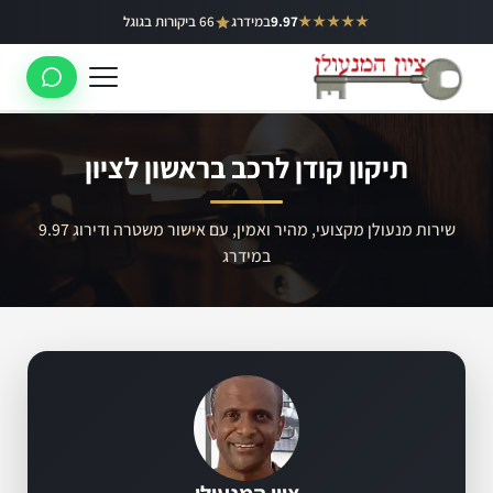
ילוג
★★★★★
9.97
במידרג
66 ביקורות בגוגל
באר יעקב
תוכן
ראשון לציון
רחובות
תיקון קודן לרכב בראשון לציון
לוד
רמלה
שירות מנעולן מקצועי, מהיר ואמין, עם אישור משטרה ודירוג 9.97
במידרג
נס ציונה