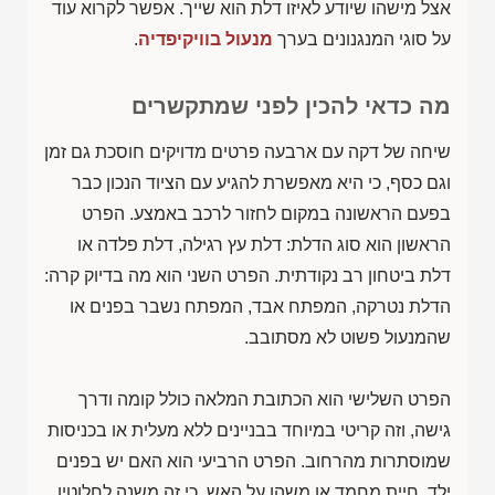
אצל מישהו שיודע לאיזו דלת הוא שייך. אפשר לקרוא עוד
על סוגי המנגנונים בערך
מנעול בוויקיפדיה
.
מה כדאי להכין לפני שמתקשרים
שיחה של דקה עם ארבעה פרטים מדויקים חוסכת גם זמן
וגם כסף, כי היא מאפשרת להגיע עם הציוד הנכון כבר
בפעם הראשונה במקום לחזור לרכב באמצע. הפרט
הראשון הוא סוג הדלת: דלת עץ רגילה, דלת פלדה או
דלת ביטחון רב נקודתית. הפרט השני הוא מה בדיוק קרה:
הדלת נטרקה, המפתח אבד, המפתח נשבר בפנים או
שהמנעול פשוט לא מסתובב.
הפרט השלישי הוא הכתובת המלאה כולל קומה ודרך
גישה, וזה קריטי במיוחד בבניינים ללא מעלית או בכניסות
שמוסתרות מהרחוב. הפרט הרביעי הוא האם יש בפנים
ילד, חיית מחמד או משהו על האש, כי זה משנה לחלוטין