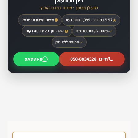
ציון המנעולן
מנעולן מוסמך · שירות במרכז הארץ
9.97 במידרג · 1,099 חוות דעת
אישור משטרת ישראל
100% לקוחות מרוצים
הגעה תוך 20 עד 40 דקות
פתיחה ללא נזק
חייגו ·
050-8834328
וואטסאפ