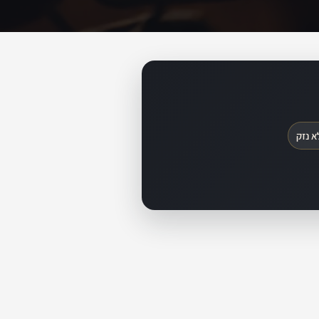
א נזק