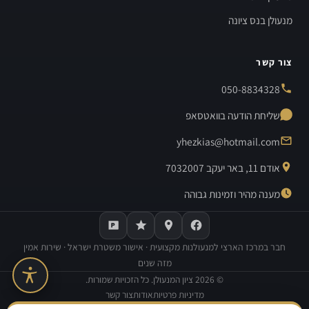
מנעולן בנס ציונה
צור קשר
050-8834328
שליחת הודעה בוואטסאפ
yhezkias@hotmail.com
אודם 11, באר יעקב 7032007
מענה מהיר וזמינות גבוהה
חבר במרכז הארצי למנעולנות מקצועית · אישור משטרת ישראל · שירות אמין
מזה שנים
©
2026
ציון המנעולן. כל הזכויות שמורות.
מדיניות פרטיות
אודות
צור קשר