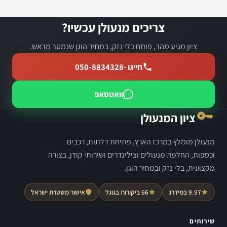
צריכים מנעולן עכשיו?
ציון מגיע מהר, פותח בלי נזק, במחיר הוגן שנמסר מראש.
חייגו ·
050-8834328
וואטסאפ
ציון המנעולן
מנעולן מומלץ במרכז הארץ, פתיחת דלתות, רכבים
וכספות, החלפת מנעולים וצילינדרים ושירותי קודן, בצורה
מקצועית, בלי נזק ובמחיר הוגן.
9.97 במידרג
66 ביקורות בגוגל
אישור משטרת ישראל
שירותים