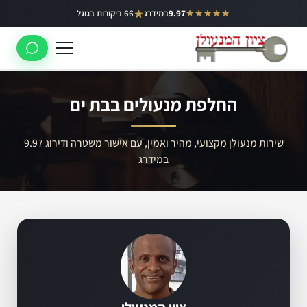
ילוג
★★★★★
9.97
במידרג
66 ביקורות בגוגל
באר יעקב
תוכן
ראשון לציון
רחובות
החלפת מנעולים בבת ים
לוד
רמלה
שירות מנעולן מקצועי, מהיר ואמין, עם אישור משטרה ודירוג 9.97
במידרג
נס ציונה