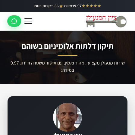
ילוג
★★★★★
9.97
במידרג
66 ביקורות בגוגל
באר יעקב
תוכן
ראשון לציון
רחובות
תיקון דלתות אלומיניום בשוהם
לוד
רמלה
שירות מנעולן מקצועי, מהיר ואמין, עם אישור משטרה ודירוג 9.97
במידרג
נס ציונה