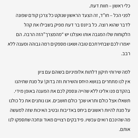
כלי ראשון – חוות דעת.
לפני הכל – חו”ד, זה הצעד הראשון שנוקט כל צרכן קודם שפונה
לדבר שהוא רוצה. כל ביזנס בר דעת מפיק בשבילו את קהל
הלקוחות שלו המגבה אותו ואצלנו יש “מהמצרך”הזה הרבה. הם
יאמרו לכם שבחירתכם טובה ושאנו מספקים רמה גבוהה ומענה ללא
רבב.
למה שירותי
תיקון דלתות אלומיניום בשוהם עם ציון
אין לנו מתחרים בנושא היחס והשירות וזה בדוק! על מנת שתיהנו
בהקדם פנו אלינו ללא שהייה ונספק לכם את המענה באופן מידי.
תשאלו אצל כולם ותראו שכך כולם חושבים. אנו נותנים את כל כולנו
על מנת להיות ראשונים ביחס באדיבות ובטיב האיכות שזה למעשה
מה שהינכם רואים עכשיו. פידבקים רצויים מאוד ונחכה שתספקו לנו
אותם.