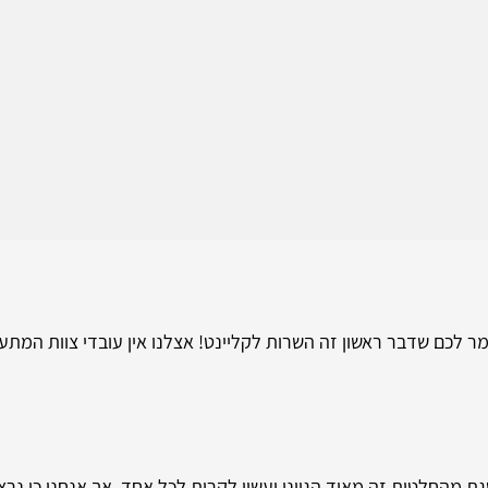
מר לכם שדבר ראשון זה השרות לקליינט! אצלנו אין עובדי צוות המת
 מהחלטות זה מאוד הגיוני ועשוי לקרות לכל אחד. אך אנחנו כן נר