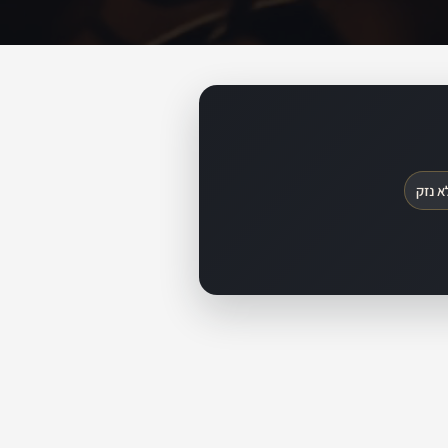
א נזק