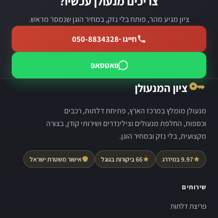
צריכים מנעולן עכשיו?
ציון מגיע מהר, פותח בלי נזק, במחיר הוגן שנמסר מראש.
חייגו ·
050-8834328
וואטסאפ
ציון המנעולן
מנעולן מומלץ במרכז הארץ, פתיחת דלתות, רכבים
וכספות, החלפת מנעולים וצילינדרים ושירותי קודן, בצורה
מקצועית, בלי נזק ובמחיר הוגן.
9.97 במידרג
66 ביקורות בגוגל
אישור משטרת ישראל
שירותים
פריצת דלתות