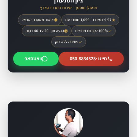
ציון המנעולן
מנעולן מוסמך · שירות במרכז הארץ
9.97 במידרג · 1,099 חוות דעת
אישור משטרת ישראל
100% לקוחות מרוצים
הגעה תוך 20 עד 40 דקות
פתיחה ללא נזק
חייגו ·
050-8834328
וואטסאפ