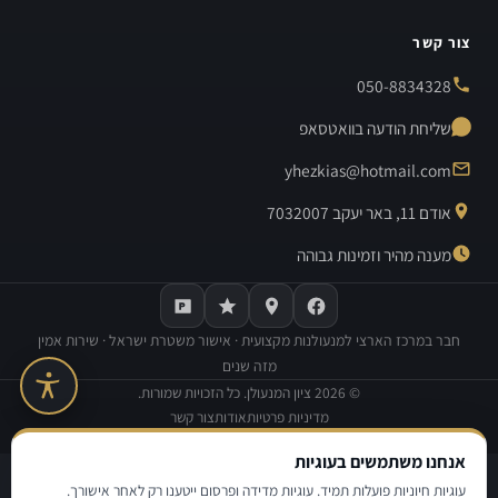
צור קשר
050-8834328
שליחת הודעה בוואטסאפ
yhezkias@hotmail.com
אודם 11, באר יעקב 7032007
מענה מהיר וזמינות גבוהה
חבר במרכז הארצי למנעולנות מקצועית · אישור משטרת ישראל · שירות אמין
מזה שנים
©
2026
ציון המנעולן. כל הזכויות שמורות.
מדיניות פרטיות
אודות
צור קשר
בנייה וקידום אתרים:
Avinu SEO
אנחנו משתמשים בעוגיות
|
|
מדיניות פרטיות
תנאי שימוש
הצהרת נגישות
עוגיות חיוניות פועלות תמיד. עוגיות מדידה ופרסום ייטענו רק לאחר אישורך.