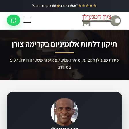
ילוג
★★★★★
9.97
במידרג
66 ביקורות בגוגל
באר יעקב
תוכן
ראשון לציון
רחובות
תיקון דלתות אלומיניום בקדימה צורן
לוד
רמלה
שירות מנעולן מקצועי, מהיר ואמין, עם אישור משטרה ודירוג 9.97
במידרג
נס ציונה