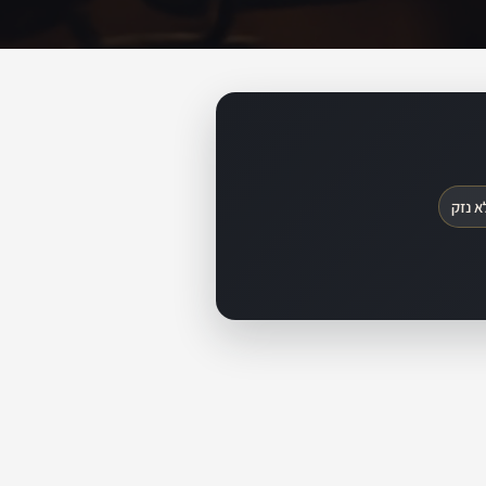
א נזק