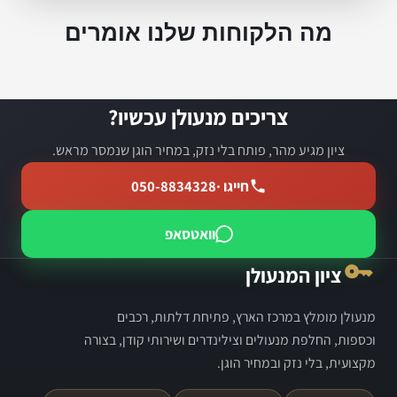
מה הלקוחות שלנו אומרים
צריכים מנעולן עכשיו?
ציון מגיע מהר, פותח בלי נזק, במחיר הוגן שנמסר מראש.
חייגו ·
050-8834328
וואטסאפ
ציון המנעולן
מנעולן מומלץ במרכז הארץ, פתיחת דלתות, רכבים
וכספות, החלפת מנעולים וצילינדרים ושירותי קודן, בצורה
מקצועית, בלי נזק ובמחיר הוגן.