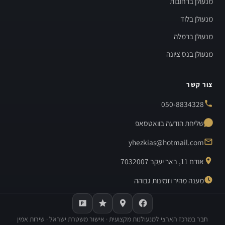
מנעולן ברחובות
מנעולן בלוד
מנעולן ברמלה
מנעולן בנס ציונה
צור קשר
050-8834328
שליחת הודעה בוואטסאפ
yhezkias@hotmail.com
אודם 11, באר יעקב 7032007
מענה מהיר וזמינות גבוהה
חבר במרכז הארצי למנעולנות מקצועית · אישור משטרת ישראל · שירות אמין