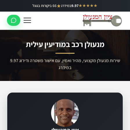
ילוג
★★★★★
9.97
במידרג
66 ביקורות בגוגל
באר יעקב
תוכן
ראשון לציון
רחובות
מנעולן רכב במודיעין עילית
לוד
רמלה
שירות מנעולן מקצועי, מהיר ואמין, עם אישור משטרה ודירוג 9.97
במידרג
נס ציונה