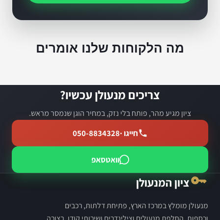
מה הלקוחות שלנו אומרים
צריכים מנעולן עכשיו?
ציון מגיע מהר, פותח בלי נזק, במחיר הוגן שנמסר מראש.
חייגו ·
050-8834328
וואטסאפ
ציון המנעולן
מנעולן מומלץ במרכז הארץ, פתיחת דלתות, רכבים
וכספות, החלפת מנעולים וצילינדרים ושירותי קודן, בצורה