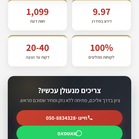
1,099
9.97
דירוג במידרג
חוות דעת
20-40
100%
לקוחות ממליצים
דקות עד הגעה
צריכים מנעולן עכשיו?
ציון בדרך אליכם, פתיחה ללא נזק ומחיר שסוכם מראש.
חייגו ·
050-8834328
וואטסאפ