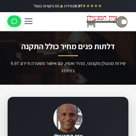
ילוג
★★★★★
9.97
במידרג
66 ביקורות בגוגל
באר יעקב
תוכן
ראשון לציון
רחובות
דלתות פנים מחיר כולל התקנה
לוד
רמלה
שירות מנעולן מקצועי, מהיר ואמין, עם אישור משטרה ודירוג 9.97
במידרג
נס ציונה