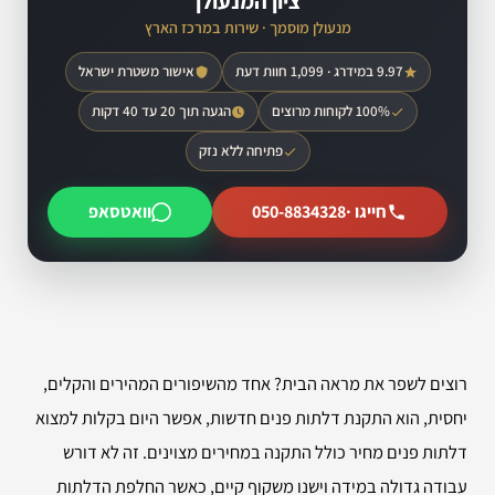
ציון המנעולן
מנעולן מוסמך · שירות במרכז הארץ
9.97 במידרג · 1,099 חוות דעת
אישור משטרת ישראל
100% לקוחות מרוצים
הגעה תוך 20 עד 40 דקות
פתיחה ללא נזק
חייגו ·
050-8834328
וואטסאפ
רוצים לשפר את מראה הבית? אחד מהשיפורים המהירים והקלים,
יחסית, הוא התקנת דלתות פנים חדשות, אפשר היום בקלות למצוא
דלתות פנים מחיר כולל התקנה במחירים מצוינים. זה לא דורש
עבודה גדולה במידה וישנו משקוף קיים, כאשר החלפת הדלתות