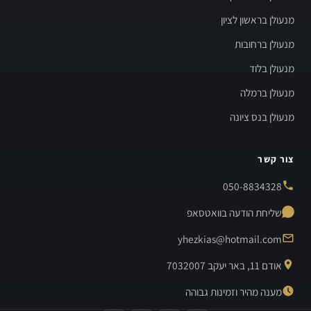
מנעולן בראשון לציון
מנעולן ברחובות
מנעולן בלוד
מנעולן ברמלה
מנעולן בנס ציונה
צור קשר
050-8834328
שליחת הודעה בוואטסאפ
yhezkias@hotmail.com
אודם 11, באר יעקב 7032007
מענה מהיר וזמינות גבוהה