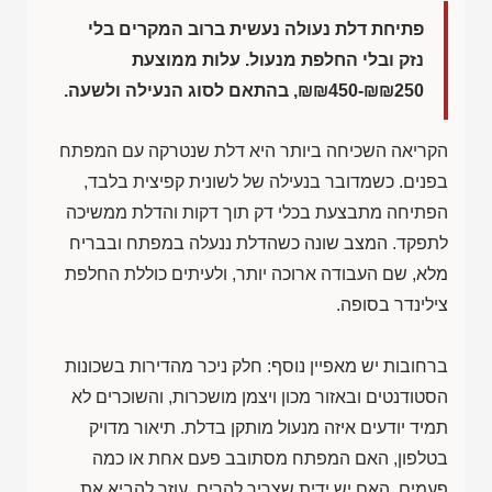
פתיחת דלת נעולה נעשית ברוב המקרים בלי
נזק ובלי החלפת מנעול. עלות ממוצעת
₪₪450-₪₪250
, בהתאם לסוג הנעילה ולשעה.
הקריאה השכיחה ביותר היא דלת שנטרקה עם המפתח
בפנים. כשמדובר בנעילה של לשונית קפיצית בלבד,
הפתיחה מתבצעת בכלי דק תוך דקות והדלת ממשיכה
לתפקד. המצב שונה כשהדלת ננעלה במפתח ובבריח
מלא, שם העבודה ארוכה יותר, ולעיתים כוללת החלפת
צילינדר בסופה.
ברחובות יש מאפיין נוסף: חלק ניכר מהדירות בשכונות
הסטודנטים ובאזור מכון ויצמן מושכרות, והשוכרים לא
תמיד יודעים איזה מנעול מותקן בדלת. תיאור מדויק
בטלפון, האם המפתח מסתובב פעם אחת או כמה
פעמים, האם יש ידית שצריך להרים, עוזר להביא את