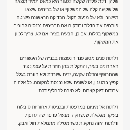
שלהן. דלת פלדה שקשה לסגור היא כמעט תמיד תוצאה
של שקיעה קלה של המשקוף או של בריחים שיצאו
מיישור, ולא של מנעול תקול. הבדיקה הראשונה פשוטה:
פותחים את הדלת ובודקים אם הבריחים נכנסים לחורים
במשקוף בקלות. אם כן, הבעיה בציר; אם לא, צריך לכוון
את המשקוף.
דלתות פנים מסוג פנדור נפוצות בבנייה של העשורים
האחרונים בעיר, והתקלות בהן חוזרות על עצמן: ציר
שהתרופף והדלת שקעה, ידית שיורדת ולא חוזרת בגלל
קפיץ במנגנון, או לשונית שלא נכנסת למקומה. כל אלה הן
עבודות דיוק קצרות ולא סיבה להחליף דלת.
דלתות אלומיניום במרפסות ובכניסות אחוריות סובלות
בעיקר מגלגלת שנשחקה ומנעול פרפר שהתרופף,
ודלתות הזזה נתקעות כשהמסילה מתמלאת חול ואבק.