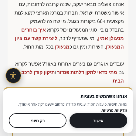
אנחנו פועלים מבאר יעקב, שכנה קרובה לרחובות, עם
אישור משטרת ישראל, חברות במרכז הארצי למנעולנות
מקצועית ו-66 ביקורות בגוגל. מי שרוצה להעמיק
בהבדלים בין סוגי המנעולים יכול לקרוא
איך בוחרים
מנעולן אמין
, ומי שמעדיף לדבר,
ליצירת קשר עם ציון
המנעולן
. השירות זמין גם כ
מנעולן
בכל ימות החול.
עובדים או גרים גם בערים אחרות באזור? אפשר לקרוא
גם
מתי כדאי לתקן דלתות פנדור
ו
תיקון קודן לרכב עד
הבית
.
אנחנו משתמשים בעוגיות
עוגיות חיוניות פועלות תמיד. עוגיות מדידה ופרסום ייטענו רק לאחר אישורך.
בדיקה מהירה: איזה שירות מנעולן
מדיניות פרטיות
ברחובות מתאים לכם?
אישור
רק חיוני
בחרו את המצב הקרוב ביותר אליכם וקבלו המלצה