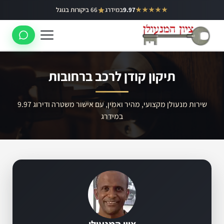
ילוג
★★★★★
9.97
במידרג
66 ביקורות בגוגל
באר יעקב
תוכן
ראשון לציון
רחובות
תיקון קודן לרכב ברחובות
לוד
רמלה
שירות מנעולן מקצועי, מהיר ואמין, עם אישור משטרה ודירוג 9.97
במידרג
נס ציונה