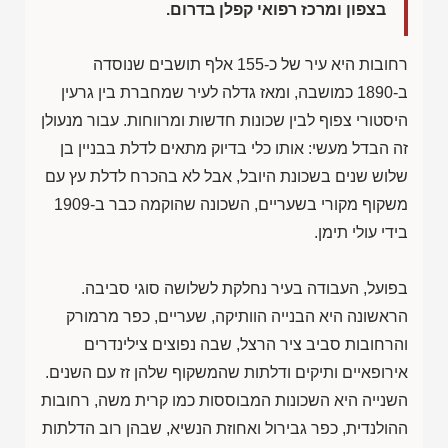
בצפון ומרכז רפואי קפלן בדרום.
רחובות היא עיר של כ-155 אלף תושבים שנוסדה
ב-1890 כמושבה, ומאז גדלה לעיר שמחברת בין גרעין
היסטורי צפוף לבין שכונות חדשות ומרווחות. עבור מנעולן
זה הבדל מעשי: אותו כלי בדיוק מתאים לדלת בבניין בן
שלוש שנים בשכונת היובל, אבל לא בהכרח לדלת עץ עם
משקוף מקורי בשעריים, השכונה שהוקמה כבר ב-1909
בידי עולי תימן.
בפועל, העבודה בעיר נחלקת לשלושה סוגי סביבה.
הראשונה היא הבנייה הוותיקה, שעריים, כפר מרמורק
והרחובות סביב ציר הרצל, שבה נפוצים צילינדרים
אירופאיים ותיקים ודלתות שהמשקוף שלהן זז עם השנים.
השנייה היא השכונות המבוססות כמו קרית משה, רחובות
ההולנדית, כפר גבירול ואחוזת הנשיא, שבהן רוב הדלתות