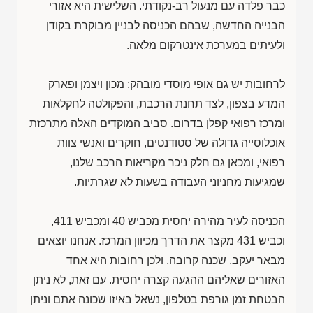
כבר פלדה עם מנעול רב-נקודתי. השלישית היא אזורי
הבנייה החדשה, שבהם הכניסה לבניין מבוקרת בקודן
ולעיתים במערכת אינטרקום מלאה.
לרחובות יש גם אופי מוסדי מובהק: מכון ויצמן ופארק
המדע בצפון, לצד תחנת הרכבת, והפקולטה לחקלאות
ומרכז רפואי קפלן בדרום. סביב המוקדים האלה מתרכזת
אוכלוסייה גדולה של סטודנטים, חוקרים ואנשי צוות
רפואי, ומכאן גם חלק ניכר מקריאות הרכב שלנו,
שמגיעות מחניוני העבודה בשעות לא שגרתיות.
הכניסה לעיר מהירה יחסית מכביש 40 ומכביש 411,
וכביש 431 מקצר את הדרך מכיוון המרכז. אנחנו יוצאים
מבאר יעקב, שכנה קרובה, ולכן רחובות היא אחד
האזורים שאליהם ההגעה קצרה יחסית. עם זאת, לא ניתן
הבטחת זמן גורפת בטלפון, נשאל באיזו שכונה אתם וניתן