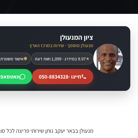
ציון המנעולן
מנעולן מוסמך · שירות במרכז הארץ
9.97 במידרג · 1,099 חוות דעת
אישור משטרת 
חייגו ·
050-8834328
וואטסאפ
מנעולן בבאר יעקב נותן שירותי פריצה לכל ס