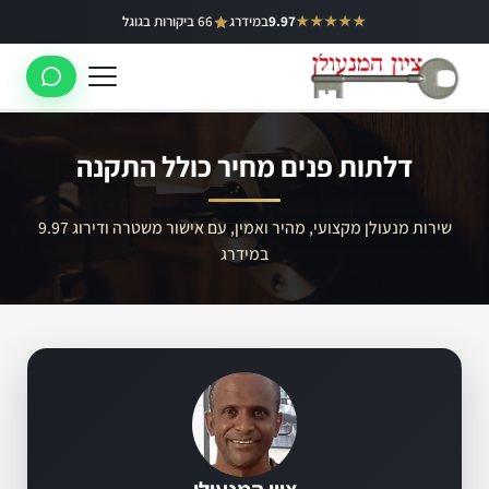
ילוג
★★★★★
9.97
במידרג
66 ביקורות בגוגל
באר יעקב
תוכן
ראשון לציון
רחובות
דלתות פנים מחיר כולל התקנה
לוד
רמלה
שירות מנעולן מקצועי, מהיר ואמין, עם אישור משטרה ודירוג 9.97
במידרג
נס ציונה