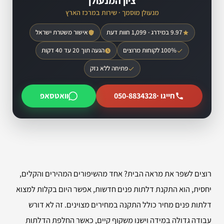
ציון המנעולן
מנעולן מוסמך · שירות במרכז הארץ
9.97 במידרג · 1,099 חוות דעת
אישור משטרת ישראל
100% לקוחות מרוצים
הגעה תוך 20 עד 40 דקות
פתיחה ללא נזק
חייגו ·
050-8834328
וואטסאפ
רוצים לשפר את מראה הבית? אחד מהשיפורים המהירים והקלים,
יחסית, הוא התקנת דלתות פנים חדשות, אפשר היום בקלות למצוא
דלתות פנים מחיר כולל התקנה במחירים מצוינים. זה לא דורש
עבודה גדולה במידה וישנו משקוף קיים, כאשר החלפת הדלתות