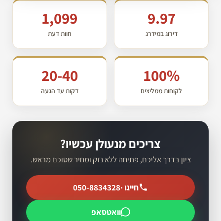
1,099
9.97
דירוג במידרג
חוות דעת
20-40
100%
לקוחות ממליצים
דקות עד הגעה
צריכים מנעולן עכשיו?
ציון בדרך אליכם, פתיחה ללא נזק ומחיר שסוכם מראש.
חייגו ·
050-8834328
וואטסאפ