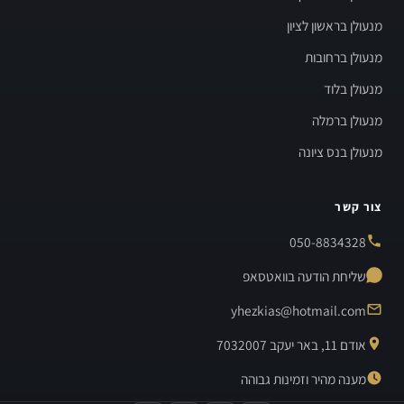
מנעולן בראשון לציון
מנעולן ברחובות
מנעולן בלוד
מנעולן ברמלה
מנעולן בנס ציונה
צור קשר
050-8834328
שליחת הודעה בוואטסאפ
yhezkias@hotmail.com
אודם 11, באר יעקב 7032007
מענה מהיר וזמינות גבוהה