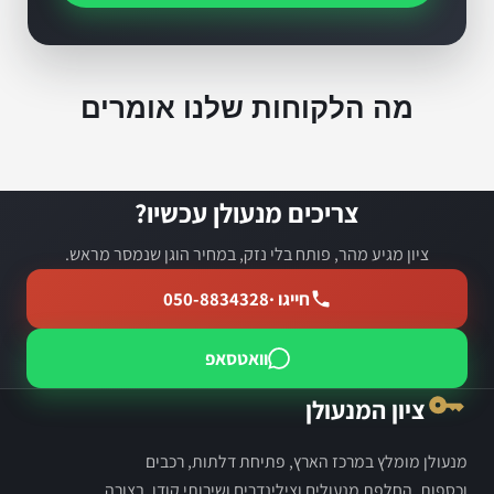
מה הלקוחות שלנו אומרים
צריכים מנעולן עכשיו?
ציון מגיע מהר, פותח בלי נזק, במחיר הוגן שנמסר מראש.
חייגו ·
050-8834328
וואטסאפ
ציון המנעולן
מנעולן מומלץ במרכז הארץ, פתיחת דלתות, רכבים
וכספות, החלפת מנעולים וצילינדרים ושירותי קודן, בצורה