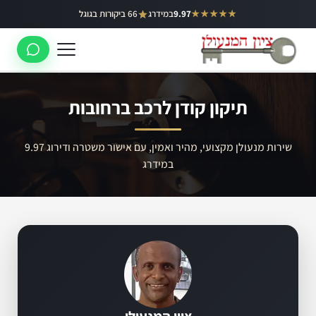
ילוג
★★★★★
9.97
במידרג
66 ביקורות בגוגל
באר יעקב
תוכן
ראשון לציון
רחובות
תיקון קודן לרכב ברחובות
לוד
רמלה
שירות מנעולן מקצועי, מהיר ואמין, עם אישור משטרה ודירוג 9.97
במידרג
נס ציונה