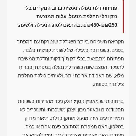
פתיחת דלת נעולה נעשית ברוב המקרים בלי
נזק ובלי החלפת מנעול. עלות ממוצעת
₪₪450-₪₪250
, בהתאם לסוג הנעילה ולשעה.
הקריאה השכיחה ביותר היא דלת שנטרקה עם המפתח
בפנים. כשמדובר בנעילה של לשונית קפיצית בלבד,
הפתיחה מתבצעת בכלי דק תוך דקות והדלת ממשיכה
לתפקד. המצב שונה כשהדלת ננעלה במפתח ובבריח
מלא, שם העבודה ארוכה יותר, ולעיתים כוללת החלפת
צילינדר בסופה.
ברחובות יש מאפיין נוסף: חלק ניכר מהדירות בשכונות
הסטודנטים ובאזור מכון ויצמן מושכרות, והשוכרים לא
תמיד יודעים איזה מנעול מותקן בדלת. תיאור מדויק
בטלפון, האם המפתח מסתובב פעם אחת או כמה
פעמים, האם יש ידית שצריך להרים, עוזר להביא את