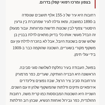
בצפון ומרכז רפואי קפלן בדרום.
רחובות היא עיר של כ-155 אלף תושבים שנוסדה
ב-1890 כמושבה, ומאז גדלה לעיר שמחברת בין גרעין
היסטורי צפוף לבין שכונות חדשות ומרווחות. עבור מנעולן
זה הבדל מעשי: אותו כלי בדיוק מתאים לדלת בבניין בן
שלוש שנים בשכונת היובל, אבל לא בהכרח לדלת עץ עם
משקוף מקורי בשעריים, השכונה שהוקמה כבר ב-1909
בידי עולי תימן.
בפועל, העבודה בעיר נחלקת לשלושה סוגי סביבה.
הראשונה היא הבנייה הוותיקה, שעריים, כפר מרמורק
והרחובות סביב ציר הרצל, שבה נפוצים צילינדרים
אירופאיים ותיקים ודלתות שהמשקוף שלהן זז עם השנים.
השנייה היא השכונות המבוססות כמו קרית משה, רחובות
ההולנדית, כפר גבירול ואחוזת הנשיא, שבהן רוב הדלתות