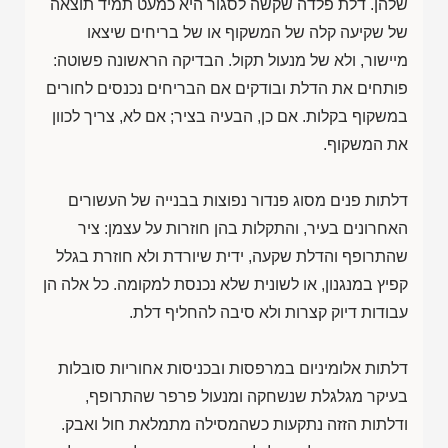
שלהן. דלת פלדה שקשה לסגור היא כמעט תמיד תוצאה
של שקיעה קלה של המשקוף או של בריחים שיצאו
מיישור, ולא של מנעול תקול. הבדיקה הראשונה פשוטה:
פותחים את הדלת ובודקים אם הבריחים נכנסים לחורים
במשקוף בקלות. אם כן, הבעיה בציר; אם לא, צריך לכוון
את המשקוף.
דלתות פנים מסוג פנדור נפוצות בבנייה של העשורים
האחרונים בעיר, והתקלות בהן חוזרות על עצמן: ציר
שהתרופף והדלת שקעה, ידית שיורדת ולא חוזרת בגלל
קפיץ במנגנון, או לשונית שלא נכנסת למקומה. כל אלה הן
עבודות דיוק קצרות ולא סיבה להחליף דלת.
דלתות אלומיניום במרפסות ובכניסות אחוריות סובלות
בעיקר מגלגלת שנשחקה ומנעול פרפר שהתרופף,
ודלתות הזזה נתקעות כשהמסילה מתמלאת חול ואבק.