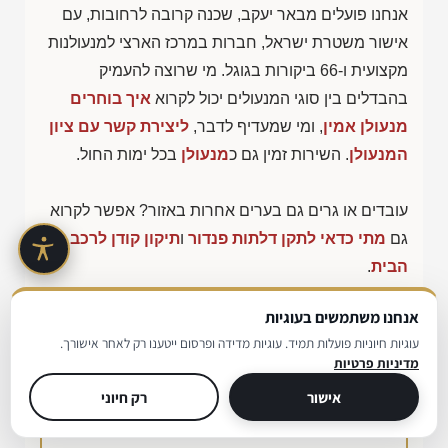
אנחנו פועלים מבאר יעקב, שכנה קרובה לרחובות, עם
אישור משטרת ישראל, חברות במרכז הארצי למנעולנות
מקצועית ו-66 ביקורות בגוגל. מי שרוצה להעמיק
בהבדלים בין סוגי המנעולים יכול לקרוא
איך בוחרים
מנעולן אמין
, ומי שמעדיף לדבר,
ליצירת קשר עם ציון
המנעולן
. השירות זמין גם כ
מנעולן
בכל ימות החול.
עובדים או גרים גם בערים אחרות באזור? אפשר לקרוא
גם
מתי כדאי לתקן דלתות פנדור
ו
תיקון קודן לרכב עד
הבית
.
אנחנו משתמשים בעוגיות
עוגיות חיוניות פועלות תמיד. עוגיות מדידה ופרסום ייטענו רק לאחר אישורך.
בדיקה מהירה: איזה שירות מנעולן
מדיניות פרטיות
ברחובות מתאים לכם?
אישור
רק חיוני
בחרו את המצב הקרוב ביותר אליכם וקבלו המלצה