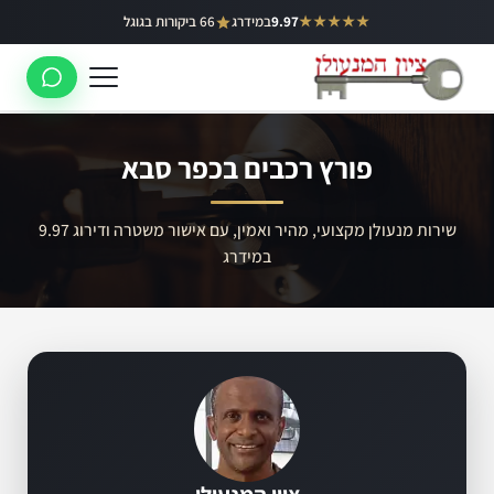
ילוג
★★★★★
9.97
במידרג
66 ביקורות בגוגל
באר יעקב
תוכן
ראשון לציון
רחובות
פורץ רכבים בכפר סבא
לוד
רמלה
שירות מנעולן מקצועי, מהיר ואמין, עם אישור משטרה ודירוג 9.97
במידרג
נס ציונה