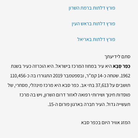
פורץ דלתות ברמת השרון
פורץ דלתות בראש העין
פורץ דלתות באריאל
סתם לידיעתך
כְּפַר סָבָא
היא עיר במחוז המרכז בישראל. היא הוכרזה כעיר בשנת
1962. שטחה כ-14 קמ”ר, ובספטמבר 2019 התגוררו בה כ-110,456
תושבים על 37,613 בתי אב. כפר סבא היא מרכז מינהלי, מסחרי, של
מוסדות חינוך ושירותי רפואה לאזור דרום השרון, ויש בה מרכז
תעשייה גדול. העיר חברה בארגון פורום ה-15.
המזג אוויר היום בכפר סבא