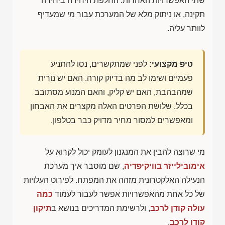
שתי האפשרויות האחרות: החלפת היחידה ביחידה
תקינה, או ניתוק מלא של המערכת עבור מי שמעדיף
לוותר עליה.
טיפ מקצועי:
לפני שמתקשרים, נסו להתניע
פעמיים ושימו לב מה בדיוק קורה. האם יש נורית
שמהבהבת, האם יש קליק, והאם המנוע מסתובב
בכלל. שלושת הפרטים האלה מקצרים את האבחון
ומאפשרים למסור מחיר מדויק כבר בטלפון.
מי שרוצה להבין את המנגנון לעומק יכול לקרוא על
אימובילייזר בוויקיפדיה
, שם מוסבר איך מערכת
הנעילה האלקטרונית מזהה את המפתח. לפירוט העלויות
של כל אחת מהאפשרויות אפשר לעבור לעמוד
כמה
עולה קודן לרכב
, ולרשימת המדריכים בנושא ב
תיקון
קודן לרכב
.