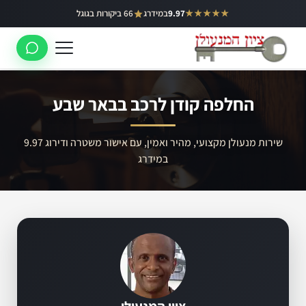
ילוג
★★★★★
9.97
במידרג
66 ביקורות בגוגל
באר יעקב
תוכן
ראשון לציון
רחובות
החלפה קודן לרכב בבאר שבע
לוד
רמלה
שירות מנעולן מקצועי, מהיר ואמין, עם אישור משטרה ודירוג 9.97
במידרג
נס ציונה