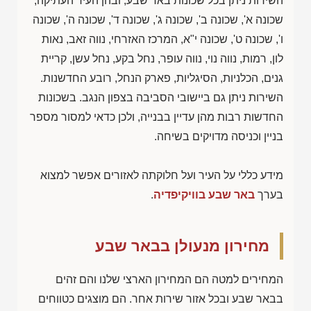
השירות ניתן בכל שכונות באר שבע, ובהן העיר העתיקה,
שכונה א', שכונה ב', שכונה ג', שכונה ד', שכונה ה', שכונה
ו', שכונה ט', שכונה י"א, המרכז האזרחי, נווה זאב, נאות
לון, רמות, נווה נוי, נווה עופר, נחל בקע, נחל עשן, קריית
גנים, הכלניות, הסיגליות, פארק הנחל, רובע החדשנות.
השירות ניתן גם ביישובי הסביבה בצפון הנגב. בשכונות
החדשות רבות מהן עדיין בבנייה, ולכן כדאי למסור מספר
בניין וכניסה מדויקים בשיחה.
מידע כללי על העיר ועל חלוקתה לאזורים אפשר למצוא
בערך
באר שבע בוויקיפדיה
.
מחירון מנעולן בבאר שבע
המחירים למטה הם המחירון הארצי שלנו והם זהים
בבאר שבע ובכל אזור שירות אחר. הם מוצגים כטווחים