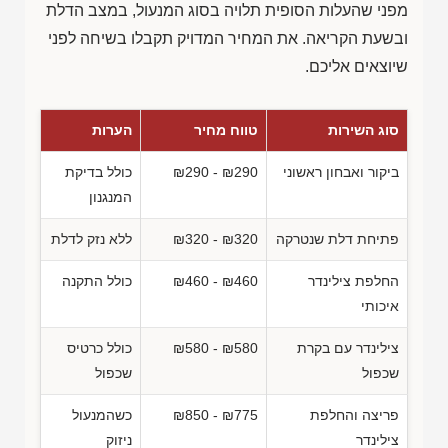
מפני שהעלות הסופית תלויה בסוג המנעול, במצב הדלת
ובשעת הקריאה. את המחיר המדויק תקבלו בשיחה לפני
שיוצאים אליכם.
סוג השירות
טווח מחיר
הערות
ביקור ואבחון ראשוני
₪290 - ₪290
כולל בדיקת
המנגנון
פתיחת דלת שנטרקה
₪320 - ₪320
ללא נזק לדלת
החלפת צילינדר
₪460 - ₪460
כולל התקנה
איכותי
צילינדר עם בקרת
₪580 - ₪580
כולל כרטיס
שכפול
שכפול
פריצה והחלפת
₪850 - ₪775
כשהמנעול
צילינדר
ניזוק