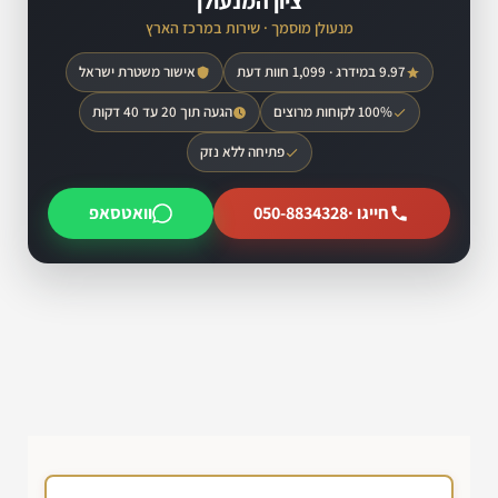
ציון המנעולן
מנעולן מוסמך · שירות במרכז הארץ
9.97 במידרג · 1,099 חוות דעת
אישור משטרת ישראל
100% לקוחות מרוצים
הגעה תוך 20 עד 40 דקות
פתיחה ללא נזק
חייגו ·
050-8834328
וואטסאפ