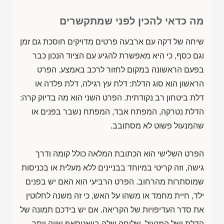
מה כדאי להכין לפני שמתקשרים
שיחה של דקה עם ארבעה פרטים מדויקים חוסכת גם זמן
וגם כסף, כי היא מאפשרת להגיע עם הציוד הנכון כבר
בפעם הראשונה במקום לחזור לרכב באמצע. הפרט
הראשון הוא סוג הדלת: דלת עץ רגילה, דלת פלדה או
דלת ביטחון רב נקודתית. הפרט השני הוא מה בדיוק קרה:
הדלת נטרקה, המפתח אבד, המפתח נשבר בפנים או
שהמנעול פשוט לא מסתובב.
הפרט השלישי הוא הכתובת המלאה כולל קומה ודרך
גישה, וזה קריטי במיוחד בבניינים ללא מעלית או בכניסות
שמוסתרות מהרחוב. הפרט הרביעי הוא האם יש בפנים
ילד, חיית מחמד או משהו על האש, כי זה משנה לחלוטין
את סדר העדיפויות של הקריאה. אם יש בידכם תמונה של
הדלת ושל המנעול, שליחה שלה בוואטסאפ שווה יותר