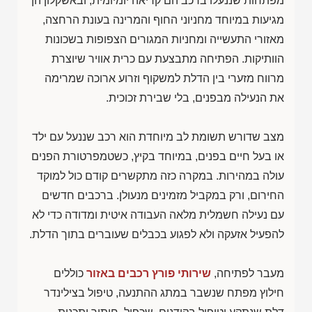
מפתחות שננעלו ברכב הם קריאה יומיומית, ובאשקלון הן
מגיעות במיוחד מחניוני החוף והמרינה בעונת הרחצה,
מאזורי התעשייה ומחניות המגורים הצפופות בשכונות
הוותיקות. הפתיחה מתבצעת עם כרית אוויר שיוצרת
מרווח מזערי בין הדלת למשקוף וזרוע ארוכה שמרימה
את הנעילה מבפנים, בלי שבירת זכוכית.
מצב שדורש תשומת לב מיוחדת הוא רכב שננעל עם ילד
או בעל חיים בפנים, במיוחד בקיץ, כשטמפרטורת הפנים
עולה במהירות. במקרה כזה מתקשרים קודם כול למוקד
החירום, ורק במקביל מזמינים מנעולן. ברכבים חדשים
עם נעילה חשמלית מלאה העבודה איטית ומדודה כדי לא
להפעיל אזעקה ולא לפגוע בכבלים שעוברים בתוך הדלת.
מעבר לפתיחה,
שירותי פורץ רכבים באזור
כוללים
חילוץ מפתח שנשבר במתג ההתנעה, טיפול בצילינדר