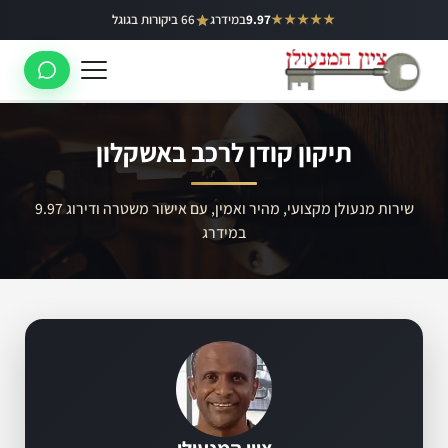
ילוג
★★★★★
9.97
במידרג
66 ביקורות בגוגל
באר יעקב
תוכן
ראשון לציון
רחובות
תיקון קודן לרכב באשקלון
לוד
רמלה
שירות מנעולן מקצועי, מהיר ואמין, עם אישור משטרה ודירוג 9.97
במידרג
נס ציונה