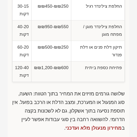
החלפת צילינדר רגיל
₪₪450-₪₪250
30-15
דקות
החלפת צילינדר מוגן /
₪₪950-₪₪550
40-20
מפתח מוגן
דקות
תיקון דלת פנים או דלת
₪₪500-₪₪250
60-20
פנדור
דקות
פתיחת כספת ביתית
₪₪1,200-₪₪600
120-40
דקות
שלושה גורמים מזיזים את המחיר בתוך הטווח: השעה,
סוג המנעול או המערכת, ומצב הדלת או הרכב בפועל. אין
תוספת נסיעה בתוך אשקלון, גם לא לשכונות בקצה
הדרומי. להשוואה רחבה בין סוגי עבודות אפשר לעיין
ב
מחירון מנעולן מלא ועדכני
.