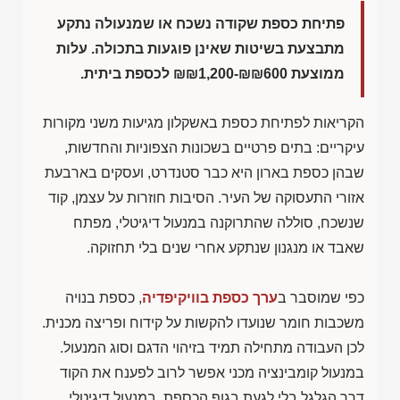
פתיחת כספת שקודה נשכח או שמנעולה נתקע
מתבצעת בשיטות שאינן פוגעות בתכולה. עלות
ממוצעת
₪₪1,200-₪₪600
לכספת ביתית.
הקריאות לפתיחת כספת באשקלון מגיעות משני מקורות
עיקריים: בתים פרטיים בשכונות הצפוניות והחדשות,
שבהן כספת בארון היא כבר סטנדרט, ועסקים בארבעת
אזורי התעסוקה של העיר. הסיבות חוזרות על עצמן, קוד
שנשכח, סוללה שהתרוקנה במנעול דיגיטלי, מפתח
שאבד או מנגנון שנתקע אחרי שנים בלי תחזוקה.
כפי שמוסבר ב
ערך כספת בוויקיפדיה
, כספת בנויה
משכבות חומר שנועדו להקשות על קידוח ופריצה מכנית.
לכן העבודה מתחילה תמיד בזיהוי הדגם וסוג המנעול.
במנעול קומבינציה מכני אפשר לרוב לפענח את הקוד
דרך הגלגל בלי לגעת בגוף הכספת, במנעול דיגיטלי