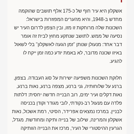
אשקלון היא עיר חוף של כ-175 אלף תושבים שהוקמה
מחדש ב-1948, והיא מהערים המפוזרות בישראל:
השכונות שלה מרוחקות זו מזו, ובין הצפון לדרום העיר יש
נסיעה של ממש. לתושב שנתקע מחוץ לבית זה אומר
דבר אחד: מנעולן שנותן "זמן הגעה לאשקלון" בלי לשאול
באיזו שכונה מדובר, לא באמת יודע כמה זמן ייקח לו
להגיע.
חלוקת השכונות משפיעה ישירות על סוג העבודה. בצפון,
ברנע על שלוחותיה, גני ברנע, מצפה ברנע, נאות ברנע,
נאות דקלים ועיר ימים, רוב הבנייה חדשה יחסית: דלתות
פלדה עם מנעול רב-נקודתי, לובי מגודר וקודן בכניסה
לבניין. במרכז נמצאים אפרידר, הסיטי, רמת אשכול, נאות
אשקלון והמרינה, שילוב של בנייה ותיקה ומחודשת. מגדל,
הגרעין ההיסטורי של העיר, מרכז את הבנייה הוותיקה