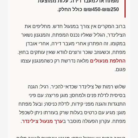
מפתח או למעבר דירה. עלות ממוצעת
₪₪450-₪₪250
כולל החלק.
ברוב המקרים אין צורך במנעול חדש. מחליפים את
הצילינדר, הגליל שאליו נכנס המפתח, והמנגנון נשאר
במקומו. זה הפתרון אחרי מעבר דירה, אחרי אובדן
מפתח, וכשעוזב שוכר ורוצים לוודא שאין עותקים בחוץ.
החלפת מנעולים
מלאה נדרשת רק כשהמנגנון עצמו
פגום.
שלוש רמות של צילינדר שכדאי להכיר. רגיל: הגנה
בסיסית לדלת פנים ולמחסן; מוגן פריצה: עם פיני
התנגדות והגנה מפני קידוח, לדלת כניסה; ובעל מפתח
מוגן: מגיע עם כרטיס בעלות שרק בעזרתו ניתן לשכפל
מפתח. עקרון הפעולה מוסבר ב
ערך מנעול צילינדר
.