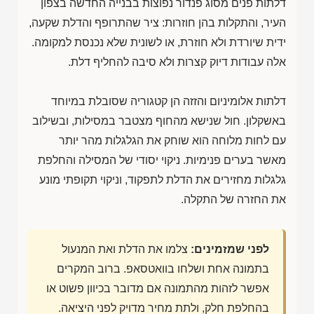
דלתות פנים מסוג פנדור נפוצות בבנייה החדשה בצפון
העיר, והתקלות בהן חוזרות: ציר שהתרופף והדלת שקעה,
ידית שיורדת ולא חוזרת, או לשונית שלא נכנסת למקומה.
אלה עבודות דיוק קצרות ולא סיבה להחליף דלת.
דלתות אלומיניום והזזה הן קטגוריה שסובלת במיוחד
באשקלון. חול שנישא מהחוף מצטבר במסילות, ובשילוב
עם לחות מלוחה הוא שוחק את הגלגלות מהר יותר
מאשר בערים פנימיות. ניקוי יסודי של המסילה והחלפת
גלגלות מחזירים את הדלת לתפקוד, וניקוי תקופתי מונע
את החזרה של התקלה.
לפני שמזמינים:
צלמו את הדלת ואת המנעול
בתמונה אחת ושלחו בוואטסאפ. ברוב המקרים
אפשר לזהות מהתמונה אם מדובר בכיוון פשוט או
בהחלפת חלק, ולתת מחיר מדויק לפני היציאה.