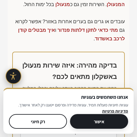
המנעולן
. השירות זמין גם כ
מנעולן
בכל ימות החול.
עובדים או גרים גם בערים אחרות באזור? אפשר לקרוא
גם
מתי כדאי לתקן דלתות פנדור
ו
איך מבטלים קודן
לרכב באשדוד
.
בדיקה מהירה: איזה שירות מנעולן
באשקלון מתאים לכם?
בחרו את המצב הקרוב ביותר אליכם וקבלו המלצה
אנחנו משתמשים בעוגיות
ראשונית.
עוגיות חיוניות פועלות תמיד. עוגיות מדידה ופרסום ייטענו רק לאחר אישורך.
מדיניות פרטיות
ננעלתי מחוץ לבית או לרכב כרגע
אישור
רק חיוני
מפתח נשבר בתוך המנעול או שהמנעול