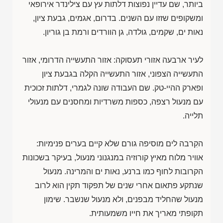
ביותר, שם עדיין נפוצות דלתות עץ עם צילינדר אירופאי
ומשקופים שזזו עם השנים. בדרום, אגמים, גבעת ציון,
נאות ים, שקמים, גולדה, גן הוורדים ורמת בן גוריון.
לעיר ארבעה אזורי תעסוקה: אזור התעשייה הדרומי, אזור
התעשייה הצפוני, אזור התעשייה הקלה בגבעת ציון
ופארק ההיי-טק. שם העבודה שונה לגמרי, דלתות זכוכית
עם מנעול רצפה, כספות משרדיות ומחסנים עם מנעולי
תלייה.
הקִרבה לים מוסיפה גורם שלא קיים בערים פנימיות:
אוויר מלוח מאיץ קורוזיה במנגנוני מנעול, בעיקר בשכונות
הקרובות לחוף כמו ברנע, נאות ים והמרינה. מנעול
שנתקע פתאום אחרי שנים של תפקוד תקין הוא לרוב
מנעול שהחליד מבפנים, ולא מנעול שנשבר. שימון
תקופתי מאריך את חייו משמעותית.