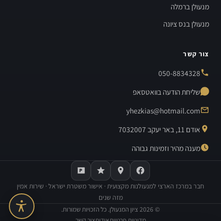
מנעולן ברמלה
מנעולן בנס ציונה
צור קשר
050-8834328
שליחת הודעה בוואטסאפ
yhezkias@hotmail.com
אודם 11, באר יעקב 7032007
מענה מהיר וזמינות גבוהה
חבר במרכז הארצי למנעולנות מקצועית · אישור משטרת ישראל · שירות אמין
מזה שנים
©
2026
ציון המנעולן. כל הזכויות שמורות.
מדיניות פרטיות
אודות
צור קשר