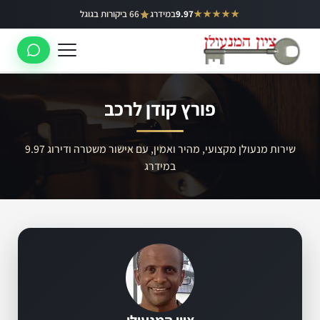
ילוג
★★★★★
9.97
במידרג
66 ביקורות בגוגל
באר יעקב
תוכן
ראשון לציון
רחובות
פורץ קודן לרכב
לוד
רמלה
שירות מנעולן מקצועי, מהיר ואמין, עם אישור משטרה ודירוג 9.97
במידרג
נס ציונה