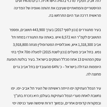
לתל אביב תפקיד מרכזי בהוויה הישראלית. רבים מהאירועים
ההיסטוריים והמחאתיים שעיצבו את זהותה ואופיה של המדינה
מראשית דרכה ועד היום התרחשו בה.
בעיר מתגוררים (נכון לסוף 2017) בערך 443,900 תושבים, ומספר
התושבים לקמ”ר הוא 8,572 איש. באותה עת התגוררו במחוז תל
אביב 1,318,300 איש, ואוכלוסיית המטרופולין מנתה 3,918,800
נפש. בתל אביב פועלים (נכון לשנת 2015) למעלה מ70 אלף בתי
עסק המהווים 13 אחוז מכלל העסקים בישראל. בעיר בולטת תופעת
היוממות הגדולה בישראל – כ־64% מהעובדים בתל אביב גרים
מחוצה לה.
עיר הנמל העתיקה יפו הייתה ראשיתה של העיר תל אביב-יפו. יפו
נחשבת לאחת מערי הנמל העתיקות בעולם; היא נזכרת בתנ”ך
ובמקורות קדומים אחרים, ובמשך דורות שימשה שער כניסה ימי