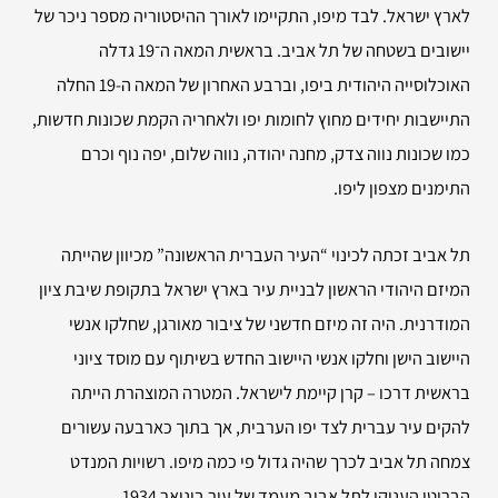
לארץ ישראל. לבד מיפו, התקיימו לאורך ההיסטוריה מספר ניכר של
יישובים בשטחה של תל אביב. בראשית המאה ה־19 גדלה
האוכלוסייה היהודית ביפו, וברבע האחרון של המאה ה-19 החלה
התיישבות יחידים מחוץ לחומות יפו ולאחריה הקמת שכונות חדשות,
כמו שכונות נווה צדק, מחנה יהודה, נווה שלום, יפה נוף וכרם
התימנים מצפון ליפו.
תל אביב זכתה לכינוי “העיר העברית הראשונה” מכיוון שהייתה
המיזם היהודי הראשון לבניית עיר בארץ ישראל בתקופת שיבת ציון
המודרנית. היה זה מיזם חדשני של ציבור מאורגן, שחלקו אנשי
היישוב הישן וחלקו אנשי היישוב החדש בשיתוף עם מוסד ציוני
בראשית דרכו – קרן קיימת לישראל. המטרה המוצהרת הייתה
להקים עיר עברית לצד יפו הערבית, אך בתוך כארבעה עשורים
צמחה תל אביב לכרך שהיה גדול פי כמה מיפו. רשויות המנדט
הבריטי העניקו לתל אביב מעמד של עיר בינואר 1934.