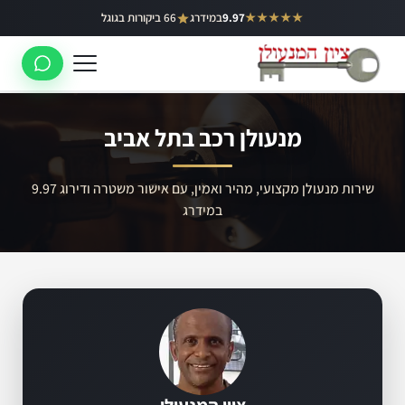
ילוג
★★★★★
9.97
במידרג
66 ביקורות בגוגל
באר יעקב
תוכן
ראשון לציון
רחובות
מנעולן רכב בתל אביב
לוד
רמלה
שירות מנעולן מקצועי, מהיר ואמין, עם אישור משטרה ודירוג 9.97
במידרג
נס ציונה