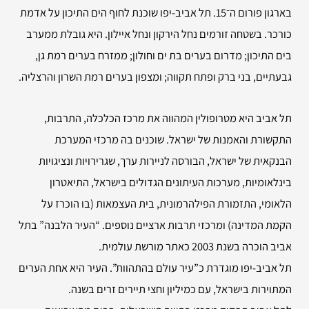
בארגון פורום ה־15. תל אביב-יפו שוכנת לחוף הים התיכון על אדמת
כורכר. בשטחה זורמים נחל הירקון ונחל איילון. היא גובלת ממערב
בים התיכון; מדרום בערים בת ים וחולון; ממזרח בערים רמת גן,
גבעתיים, בני ברק ופתח תקווה; ומצפון בערים רמת השרון והרצליה.
תל אביב היא מטרופולין המהווה את מרכז הכלכלה, התרבות,
התקשורת והאמנות של ישראל. שוכנים בה מרכזי המערכת
הבנקאית של ישראל, הבורסה לניירות ערך, שגרירויות ונציגויות
בינלאומיות, מערכות העיתונים הגדולים בישראל, התיאטרון
הלאומי, התזמורת הפילהרמונית, בית העצמאות (בו הוכרז על
הקמת המדינה) ומרכזי תרבות ארציים נוספים. “העיר הלבנה” בתל
אביב הוכרה בשנת 2003 כאתר מורשת עולמית.
תל אביב-יפו מוגדרת כ”עיר עולם בהתהוות”. העיר היא אחת הערים
המתוירות בישראל, עם כמיליון וחצי תיירים זרים בשנה.