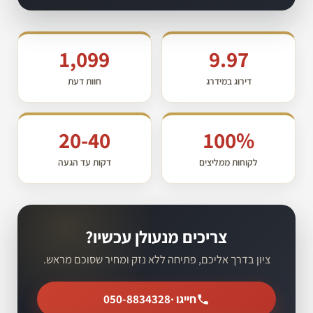
1,099
9.97
דירוג במידרג
חוות דעת
20-40
100%
לקוחות ממליצים
דקות עד הגעה
צריכים מנעולן עכשיו?
ציון בדרך אליכם, פתיחה ללא נזק ומחיר שסוכם מראש.
חייגו ·
050-8834328