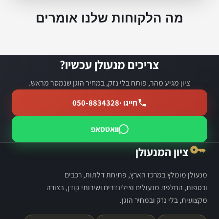
מה הלקוחות שלנו אומרים
צריכים מנעולן עכשיו?
ציון מגיע מהר, פותח בלי נזק, במחיר הוגן שנמסר מראש.
חייגו ·
050-8834328
וואטסאפ
ציון המנעולן
מנעולן מומלץ במרכז הארץ, פתיחת דלתות, רכבים
וכספות, החלפת מנעולים וצילינדרים ושירותי קודן, בצורה
מקצועית, בלי נזק ובמחיר הוגן.