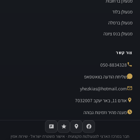
מנעולן ברחובות
מנעולן בלוד
מנעולן ברמלה
מנעולן בנס ציונה
צור קשר
050-8834328
שליחת הודעה בוואטסאפ
yhezkias@hotmail.com
אודם 11, באר יעקב 7032007
מענה מהיר וזמינות גבוהה
חבר במרכז הארצי למנעולנות מקצועית · אישור משטרת ישראל · שירות אמין