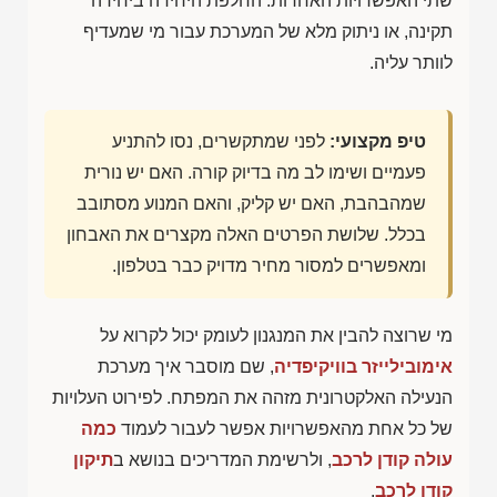
שתי האפשרויות האחרות: החלפת היחידה ביחידה
תקינה, או ניתוק מלא של המערכת עבור מי שמעדיף
לוותר עליה.
טיפ מקצועי:
לפני שמתקשרים, נסו להתניע
פעמיים ושימו לב מה בדיוק קורה. האם יש נורית
שמהבהבת, האם יש קליק, והאם המנוע מסתובב
בכלל. שלושת הפרטים האלה מקצרים את האבחון
ומאפשרים למסור מחיר מדויק כבר בטלפון.
מי שרוצה להבין את המנגנון לעומק יכול לקרוא על
אימובילייזר בוויקיפדיה
, שם מוסבר איך מערכת
הנעילה האלקטרונית מזהה את המפתח. לפירוט העלויות
של כל אחת מהאפשרויות אפשר לעבור לעמוד
כמה
עולה קודן לרכב
, ולרשימת המדריכים בנושא ב
תיקון
קודן לרכב
.