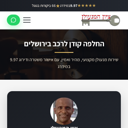
ילוג
★★★★★
9.97
במידרג
66 ביקורות בגוגל
באר יעקב
תוכן
ראשון לציון
רחובות
החלפה קודן לרכב בירושלים
לוד
רמלה
שירות מנעולן מקצועי, מהיר ואמין, עם אישור משטרה ודירוג 9.97
במידרג
נס ציונה