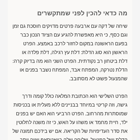
מה כדאי להכין לפני שמתקשרים
שיחה של דקה עם ארבעה פרטים מדויקים חוסכת גם זמן
וגם כסף, כי היא מאפשרת להגיע עם הציוד הנכון כבר
בפעם הראשונה במקום לחזור לרכב באמצע. הפרט
הראשון הוא סוג הדלת: דלת עץ רגילה, דלת פלדה או
דלת ביטחון רב נקודתית. הפרט השני הוא מה בדיוק קרה:
הדלת נטרקה, המפתח אבד, המפתח נשבר בפנים או
שהמנעול פשוט לא מסתובב.
הפרט השלישי הוא הכתובת המלאה כולל קומה ודרך
גישה, וזה קריטי במיוחד בבניינים ללא מעלית או בכניסות
שמוסתרות מהרחוב. הפרט הרביעי הוא האם יש בפנים
ילד, חיית מחמד או משהו על האש, כי זה משנה לחלוטין
את סדר העדיפויות של הקריאה. אם יש בידכם תמונה של
הדלת ושל המנעול, שליחה שלה בוואטסאפ שווה יותר