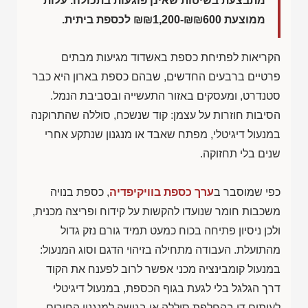
מתבצעת בשיטות שאינן פוגעות בתכולה. עלות
ממוצעת
₪₪1,200-₪₪600
לכספת ביתית.
הקריאות לפתיחת כספת באשדוד מגיעות מבתים
פרטיים ברבעים החדשים, שבהם כספת בארון היא כבר
סטנדרט, ומעסקים באזור התעשייה ובסביבת הנמל.
הסיבות חוזרות על עצמן: קוד שנשכח, סוללה שהתרוקנה
במנעול דיגיטלי, מפתח שאבד או מנגנון שנתקע אחרי
שנים בלי תחזוקה.
כפי שמוסבר ב
ערך כספת בוויקיפדיה
, כספת בנויה
משכבות חומר שנועדו להקשות על קידוח ופריצה מכנית,
ולכן ניסיון פתיחה בכוח כמעט תמיד גורם נזק גדול
מהתועלת. העבודה מתחילה בזיהוי הדגם וסוג המנעול:
במנעול קומבינציה מכני אפשר לרוב לפענח את הקוד
דרך הגלגל בלי לגעת בגוף הכספת, במנעול דיגיטלי
לעיתים די בהחלפת סוללה או בגישה למנגנון החירום,