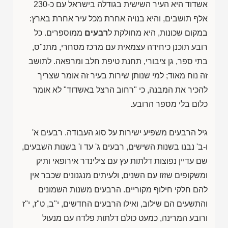
אשדוד היא העיר השישית בגודלה בישראל עם כ-230
אלף תושבים, והיא בנויה אחרת מכל עיר אחרת בארץ:
במקום שכונות, היא מחולקת ל
רבעים
ממוספרים. כל
רובע תוכנן כיחידה עצמאית עם מרכז מסחרי, מתנ"ס,
בתי ספר, גן ציבורי, תחנת טיפת חלב ומרפאה. לתושב
זה נוח מאוד; למי שנותן שירות בעיר זה אומר שצריך
להכיר את המבנה, כי "רחוב הרצל באשדוד" לא אומר
כלום בלי מספר הרובע.
גיל הרבעים משפיע ישירות על סוג העבודה. רבעים א'
ו-ב' נבנו בשנות השישים, רבעים ג' עד ו' בשנות השבעים,
שם עדיין נפוצות דלתות עץ עם צילינדר אירופאי ותיק
ומשקופים שזזו עם השנים, ולעיתים מנגנונים שכבר אין
להם חלקי חילוף מקוריים. הרבעים משנות השמונים
והתשעים הם שילוב, ואילו הרבעים החדשים, י"ב, ט"ז, י"ז
ורובע המרינה, כמעט כולם דלתות פלדה עם מנעול