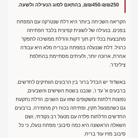
₪₪450-₪₪250
, בהתאם לסוג הנעילה ולשעה.
הקריאה השכיחה ביותר היא דלת שנטרקה עם המפתח
בפנים. בנעילה של לשונית קפיצית בלבד הפתיחה
מתבצעת בכלי דק תוך דקות והדלת ממשיכה לתפקד
כרגיל. דלת שננעלה במפתח ובבריח מלא היא עבודה
אחרת, ארוכה יותר, ולעיתים מסתיימת בהחלפת
צילינדר.
באשדוד יש הבדל ברור בין הרבעים הוותיקים לחדשים.
ברבעים א' עד ו', שנבנו בשנות השישים והשבעים,
נפוצות דלתות ומשקופים שזזו עם השנים; הדלת נתקעת
גם כשהמנעול תקין, ופתיחה בכוח רק מחמירה. ברבעים
החדשים הדלתות פלדה עם מנעול רב-נקודתי, ושם
השאלה הראשונה היא כמה סיבובי מפתח ננעלו, כי כל
סיבוב מזיז עוד בריח.