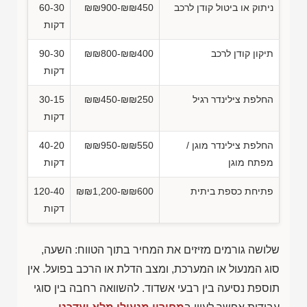
ניתוק או ביטול קודן לרכב
₪₪900-₪₪450
60-30
דקות
תיקון קודן לרכב
₪₪800-₪₪400
90-30
דקות
החלפת צילינדר רגיל
₪₪450-₪₪250
30-15
דקות
החלפת צילינדר מוגן /
₪₪950-₪₪550
40-20
מפתח מוגן
דקות
פתיחת כספת ביתית
₪₪1,200-₪₪600
120-40
דקות
שלושה גורמים מזיזים את המחיר בתוך הטווח: השעה,
סוג המנעול או המערכת, ומצב הדלת או הרכב בפועל. אין
תוספת נסיעה בין רבעי אשדוד. להשוואה רחבה בין סוגי