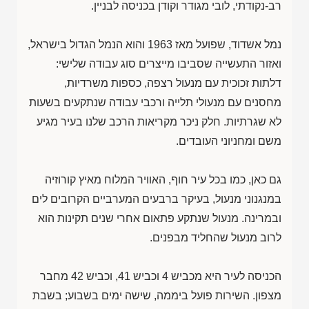
רב-נקודתי, לובי מגודר וקודן בכניסה לבניין.
נמל אשדוד, שפועל מאז 1963 והוא הנמל הגדול בישראל,
ואזור התעשייה שסביבו מייצרים סוג עבודה שלישי:
דלתות זכוכית עם מנעול רצפה, כספות משרדיות,
מחסנים עם מנעולי תלייה ורכבי עבודה שנתקעים בשעות
לא שגרתיות. חלק ניכר מקריאות הרכב שלנו בעיר מגיע
משם ומחניוני העובדים.
גם כאן, כמו בכל עיר חוף, האוויר המלוח מאיץ קורוזיה
במנגנוני מנעול, בעיקר ברבעים המערביים הקרובים לים
ובמרינה. מנעול שנתקע פתאום אחרי שנים תקינות הוא
לרוב מנעול שהחליד מבפנים.
הכניסה לעיר היא מכביש 4 וכביש 41, וכביש 42 מחבר
מצפון. השירות פועל ביממה, שישה ימים בשבוע; בשבת