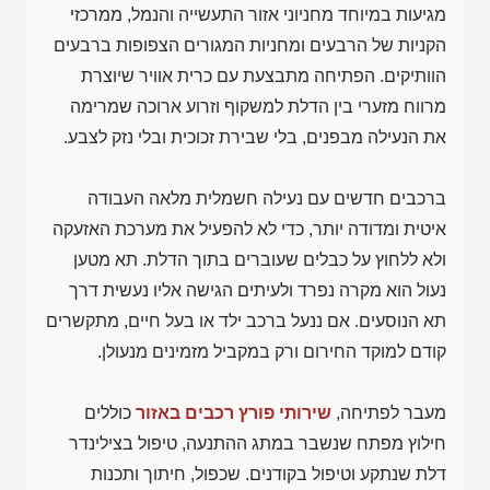
מגיעות במיוחד מחניוני אזור התעשייה והנמל, ממרכזי
הקניות של הרבעים ומחניות המגורים הצפופות ברבעים
הוותיקים. הפתיחה מתבצעת עם כרית אוויר שיוצרת
מרווח מזערי בין הדלת למשקוף וזרוע ארוכה שמרימה
את הנעילה מבפנים, בלי שבירת זכוכית ובלי נזק לצבע.
ברכבים חדשים עם נעילה חשמלית מלאה העבודה
איטית ומדודה יותר, כדי לא להפעיל את מערכת האזעקה
ולא ללחוץ על כבלים שעוברים בתוך הדלת. תא מטען
נעול הוא מקרה נפרד ולעיתים הגישה אליו נעשית דרך
תא הנוסעים. אם ננעל ברכב ילד או בעל חיים, מתקשרים
קודם למוקד החירום ורק במקביל מזמינים מנעולן.
מעבר לפתיחה,
שירותי פורץ רכבים באזור
כוללים
חילוץ מפתח שנשבר במתג ההתנעה, טיפול בצילינדר
דלת שנתקע וטיפול בקודנים. שכפול, חיתוך ותכנות