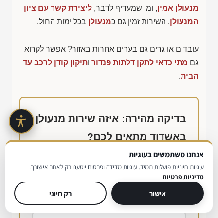
מנעולן אמין
, ומי שמעדיף לדבר,
ליצירת קשר עם ציון
המנעולן
. השירות זמין גם כ
מנעולן
בכל ימות החול.
עובדים או גרים גם בערים אחרות באזור? אפשר לקרוא
גם
מתי כדאי לתקן דלתות פנדור
ו
תיקון קודן לרכב עד
הבית
.
בדיקה מהירה: איזה שירות מנעולן
באשדוד מתאים לכם?
אנחנו משתמשים בעוגיות
בחרו את המצב הקרוב ביותר אליכם וקבלו המלצה
עוגיות חיוניות פועלות תמיד. עוגיות מדידה ופרסום ייטענו רק לאחר אישורך.
ראשונית.
מדיניות פרטיות
אישור
רק חיוני
ננעלתי מחוץ לבית או לרכב כרגע