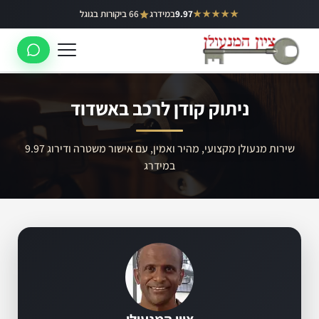
ילוג
★★★★★
9.97
במידרג
66 ביקורות בגוגל
באר יעקב
תוכן
ראשון לציון
רחובות
ניתוק קודן לרכב באשדוד
לוד
רמלה
שירות מנעולן מקצועי, מהיר ואמין, עם אישור משטרה ודירוג 9.97
במידרג
נס ציונה