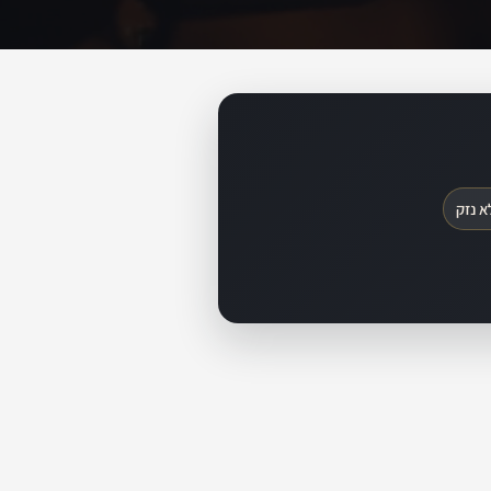
א נזק