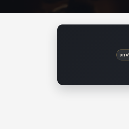
א נזק