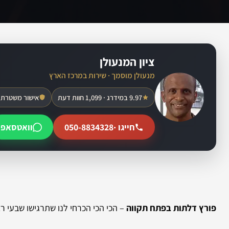
ציון המנעולן
מנעולן מוסמך · שירות במרכז הארץ
9.97 במידרג · 1,099 חוות דעת
אישור משטרת 
חייגו ·
050-8834328
וואטסאפ
פורץ דלתות בפתח תקווה
– הכי הכי הכרחי לנו שתרגישו שבעי ר