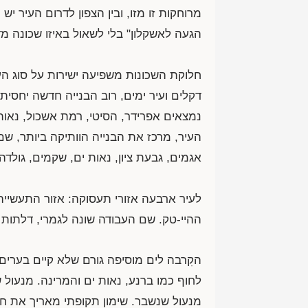
מרוחקות זו מזו, ובין הצפון לדרום העיר 
הגעה לאשקלון" בלי לשאול באיזו שכונה מד
חלוקת השכונות משפיעה ישירות על סוג העב
דקלים ועיר ימים, רוב הבנייה חדשה יחסית:
נמצאים אפרידר, הסיטי, רמת אשכול, נאות 
העיר, מרכז את הבנייה הוותיקה ביותר, שם 
אגמים, גבעת ציון, נאות ים, שקמים, גולדה, ג
לעיר ארבעה אזורי תעסוקה: אזור התעשייה 
ההיי-טק. שם העבודה שונה לגמרי, דלתות 
הקִרבה לים מוסיפה גורם שלא קיים בערים פ
לחוף כמו ברנע, נאות ים והמרינה. מנעול
מנעול שנשבר. שימון תקופתי מאריך את חי