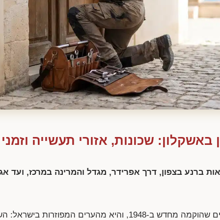
 באשקלון: שכונות, אזורי תעשייה וזמני
ת ברנע בצפון, דרך אפרידר, מגדל והמרינה במרכז, ועד אג
אשקלון היא עיר חוף של כ-175 אלף תושבים שהוקמה מחדש ב-1948, והיא מהערים המפוז