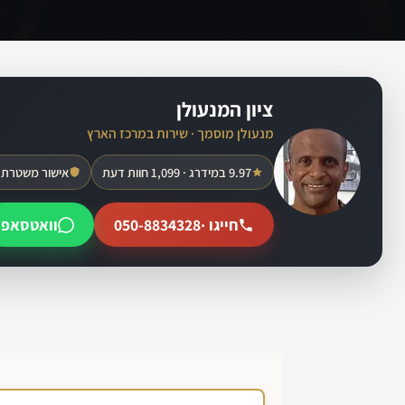
ציון המנעולן
מנעולן מוסמך · שירות במרכז הארץ
9.97 במידרג · 1,099 חוות דעת
אישור משטרת 
חייגו ·
050-8834328
וואטסאפ