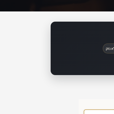
א נזק