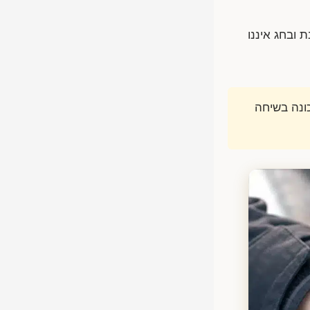
וע; בשבת ובחג איננו
ונה בשיחה