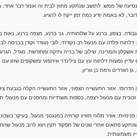
יש נסיעה של ממש. לתושב שנתקע מחוץ לבית זה אומר דבר אחד: מנ
ובר, לא באמת יודע כמה זמן ייקח לו להגיע.
ודה. בצפון, ברנע על שלוחותיה, גני ברנע, מצפה ברנע, נאות ב
 דלתות פלדה עם מנעול רב-נקודתי, לובי מגודר וקודן בכניסה לבני
אשקלון והמרינה, שילוב של בנייה ותיקה ומחודשת. מגדל, הגרעי
עדיין נפוצות דלתות עץ עם צילינדר אירופאי ומשקופים שזזו עם 
ן הוורדים ורמת בן גוריון.
הדרומי, אזור התעשייה הצפוני, אזור התעשייה הקלה בגבעת ציון
זכוכית עם מנעול רצפה, כספות משרדיות ומחסנים עם מנעולי תל
נימיות: אוויר מלוח מאיץ קורוזיה במנגנוני מנעול, בעיקר בשכונ
 שנתקע פתאום אחרי שנים של תפקוד תקין הוא לרוב מנעול שהחל
יו משמעותית.