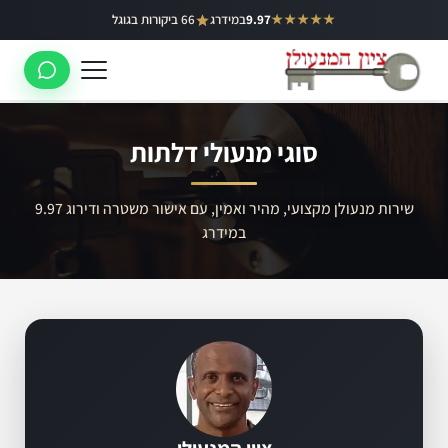
ילוג
★★★★★
9.97
במידרג
66 ביקורות בגוגל
באר יעקב
תוכן
ראשון לציון
רחובות
סוגי מנעולי דלתות
לוד
רמלה
שירות מנעולן מקצועי, מהיר ואמין, עם אישור משטרה ודירוג 9.97
במידרג
נס ציונה