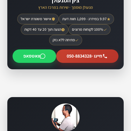
ציון המנעולן
מנעולן מוסמך · שירות במרכז הארץ
9.97 במידרג · 1,099 חוות דעת
אישור משטרת ישראל
100% לקוחות מרוצים
הגעה תוך 20 עד 40 דקות
פתיחה ללא נזק
חייגו ·
050-8834328
וואטסאפ