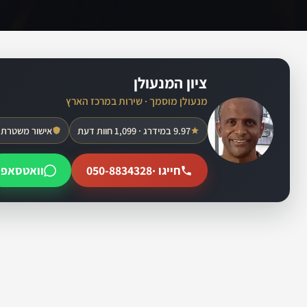
ציון המנעולן
מנעולן מוסמך · שירות במרכז הארץ
9.97 במידרג · 1,099 חוות דעת
אישור משטרת 
חייגו ·
050-8834328
וואטסאפ