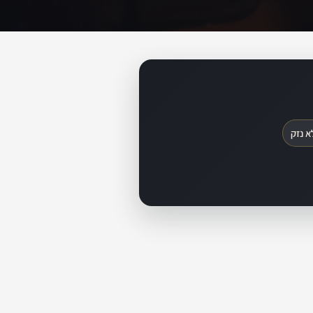
א נזק