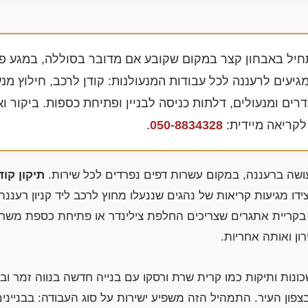
חיל באבחון קצר במקום שקובע אם מדובר בסוללה, במגע פנ
יעים לרעננה לכל עבודות המנעולנות: קודן לרכב, חילוץ מנ
רים ומנעולים, דלתות כניסה לבניין ופתיחת כספות. ביקור וא
 לקריאה מיידית:
050-8834328
.
עושה ברעננה, במקום עשרות דפים נפרדים לכל שירות.
תיקון קו
דו מגיעות קריאות של נהגים שננעלו מחוץ לרכב ליד קניון רעננה
 בקריית אתגרים שצריכים החלפת צילינדר או פתיחת כספת משרד
ון ואותה אחריות.
 ומשלבת שכונות ותיקות כמו קרית שרת ורסקו עם בנייה חדשה בנווה זמר 
בצפון העיר. התמהיל הזה משפיע ישירות על סוג העבודה: בבניינ