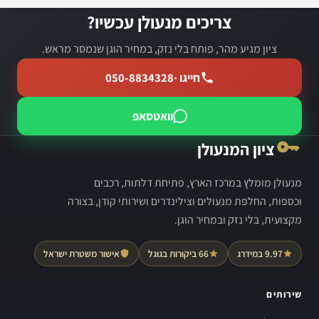
צריכים מנעולן עכשיו?
ציון מגיע מהר, פותח בלי נזק, במחיר הוגן שנמסר מראש.
חייגו ·
050-8834328
וואטסאפ
ציון המנעולן
מנעולן מומלץ במרכז הארץ, פתיחת דלתות, רכבים
וכספות, החלפת מנעולים וצילינדרים ושירותי קודן, בצורה
מקצועית, בלי נזק ובמחיר הוגן.
9.97 במידרג
66 ביקורות בגוגל
אישור משטרת ישראל
שירותים