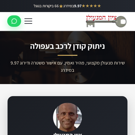
ילוג
★★★★★
9.97
במידרג
66 ביקורות בגוגל
באר יעקב
תוכן
ראשון לציון
רחובות
ניתוק קודן לרכב בעפולה
לוד
רמלה
שירות מנעולן מקצועי, מהיר ואמין, עם אישור משטרה ודירוג 9.97
במידרג
נס ציונה