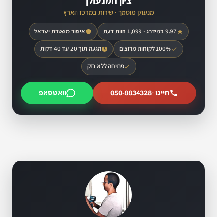
ציון המנעולן
מנעולן מוסמך · שירות במרכז הארץ
9.97 במידרג · 1,099 חוות דעת
אישור משטרת ישראל
100% לקוחות מרוצים
הגעה תוך 20 עד 40 דקות
פתיחה ללא נזק
חייגו ·
050-8834328
וואטסאפ