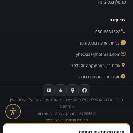
מנעולן בנס ציונה
צור קשר
050-8834328
שליחת הודעה בוואטסאפ
yhezkias@hotmail.com
אודם 11, באר יעקב 7032007
מענה מהיר וזמינות גבוהה
חבר במרכז הארצי למנעולנות מקצועית · אישור משטרת ישראל · שירות אמין
מזה שנים
©
2026
ציון המנעולן. כל הזכויות שמורות.
מדיניות פרטיות
אודות
צור קשר
בנייה וקידום אתרים:
Avinu SEO
אנחנו משתמשים בעוגיות