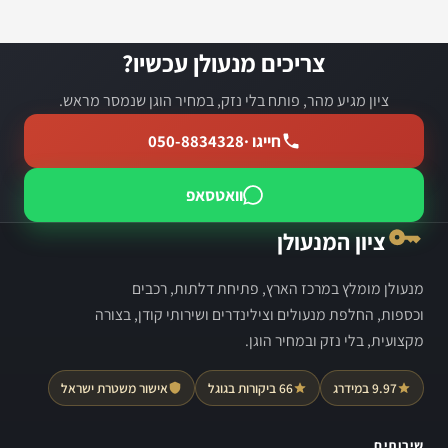
צריכים מנעולן עכשיו?
ציון מגיע מהר, פותח בלי נזק, במחיר הוגן שנמסר מראש.
חייגו ·
050-8834328
וואטסאפ
ציון המנעולן
מנעולן מומלץ במרכז הארץ, פתיחת דלתות, רכבים
וכספות, החלפת מנעולים וצילינדרים ושירותי קודן, בצורה
מקצועית, בלי נזק ובמחיר הוגן.
9.97 במידרג
66 ביקורות בגוגל
אישור משטרת ישראל
שירותים