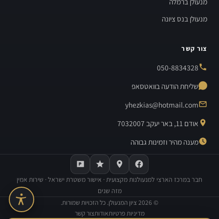
מנעולן ברמלה
מנעולן בנס ציונה
צור קשר
050-8834328
שליחת הודעה בוואטסאפ
yhezkias@hotmail.com
אודם 11, באר יעקב 7032007
מענה מהיר וזמינות גבוהה
חבר במרכז הארצי למנעולנות מקצועית · אישור משטרת ישראל · שירות אמין
מזה שנים
©
2026
ציון המנעולן. כל הזכויות שמורות.
מדיניות פרטיות
אודות
צור קשר