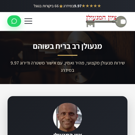
ילוג
★★★★★
9.97
במידרג
66 ביקורות בגוגל
באר יעקב
תוכן
ראשון לציון
רחובות
מנעולן רב בריח בשוהם
לוד
רמלה
שירות מנעולן מקצועי, מהיר ואמין, עם אישור משטרה ודירוג 9.97
במידרג
נס ציונה