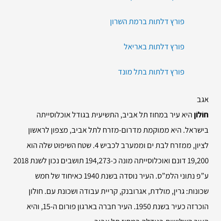
פורץ דלתות ברמת השרון
פורץ דלתות באריאל
פורץ דלתות בתל מונד
אגב
חוֹלוֹן
היא עיר במחוז תל אביב, התשיעית בגודל אוכלוסייתה
בישראל. היא ממוקמת מדרום-מזרח לתל אביב, מצפון לראשון
לציון, ממזרח לבת ים וממערב לכביש 4. שטח השיפוט שלה הוא
19,200 דונם ואוכלוסייתה מונה כ-194,273 תושבים נכון לשנת 2018
ע”פ נתוני הלמ”ס
. העיר נוסדה בשנת 1940 כאיחוד של חמש
שכונות: גרין, מולדת, אגרובנק, קריית עבודה ושכונת עם. חולון
הוכרזה כעיר בשנת 1950. העיר חברה בארגון פורום ה-15, והיא