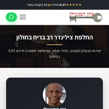
ילוג
★★★★★
9.97
במידרג
66 ביקורות בגוגל
באר יעקב
תוכן
ראשון לציון
רחובות
החלפת צילינדר רב בריח בחולון
לוד
רמלה
שירות מנעולן מקצועי, מהיר ואמין, עם אישור משטרה ודירוג 9.97
במידרג
נס ציונה