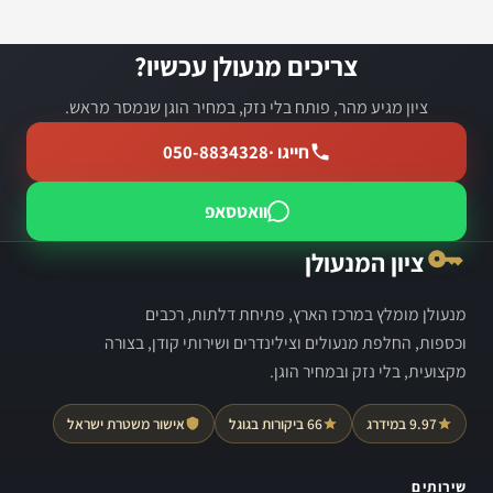
צריכים מנעולן עכשיו?
ציון מגיע מהר, פותח בלי נזק, במחיר הוגן שנמסר מראש.
חייגו ·
050-8834328
וואטסאפ
ציון המנעולן
מנעולן מומלץ במרכז הארץ, פתיחת דלתות, רכבים
וכספות, החלפת מנעולים וצילינדרים ושירותי קודן, בצורה
מקצועית, בלי נזק ובמחיר הוגן.
9.97 במידרג
66 ביקורות בגוגל
אישור משטרת ישראל
שירותים