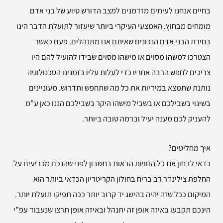
בחיים אנחנו לעיתים מזדמנים למצב הדורש סיוע של בני אדם
מומחים מבחוץ. האמצעי העיקרי ביותר שיעזור לתועלת הדבר הינו
בחירת הבני אדם הנכונים שאיתם אנו מתנהלים. פעם כאשר
הצטרכו למשהו מסוים או מישהו מסוים שבידו להועיל להם היו
צריכים לחפש הרבה אחריו כדי לעלות עליו בזמנינו הטכנולוגיה
נותנת שתמצא במידיות את כל מה שתחפש ותדרוש. מעוניינים
בשינוי בשבילכם או בשביל מישהו היקר בשבילכם הננו כאן ע”מ
להעניק לכם מענה יעיל וברמה טובה ביותר.
איך מחליטים?
כדאי לבחון את כל הזוויות הבאות בחשבון לפני שהנכם מכריעים על
החלפת צילינדר רב בריח בחולון הקריטריון הכדאי ביותר הוא
המיקום ככל שזה יהיה בהישג יד קרוב יותר ככה תפיקו תועלת יותר.
הינכם תקבעו באיזה אופן זה יתנהל ובאיזה אופן תרצו שנעבוד עפ”י