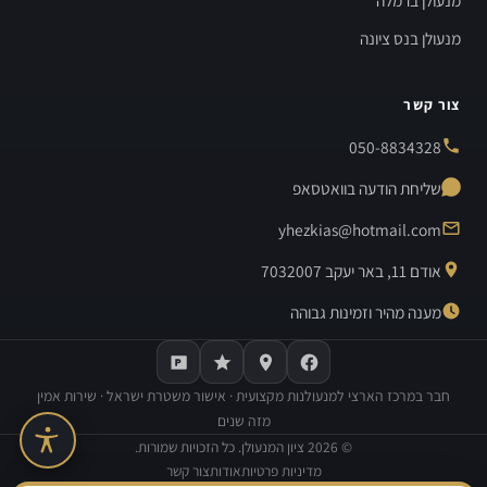
מנעולן ברמלה
מנעולן בנס ציונה
צור קשר
050-8834328
שליחת הודעה בוואטסאפ
yhezkias@hotmail.com
אודם 11, באר יעקב 7032007
מענה מהיר וזמינות גבוהה
חבר במרכז הארצי למנעולנות מקצועית · אישור משטרת ישראל · שירות אמין
מזה שנים
©
2026
ציון המנעולן. כל הזכויות שמורות.
מדיניות פרטיות
אודות
צור קשר