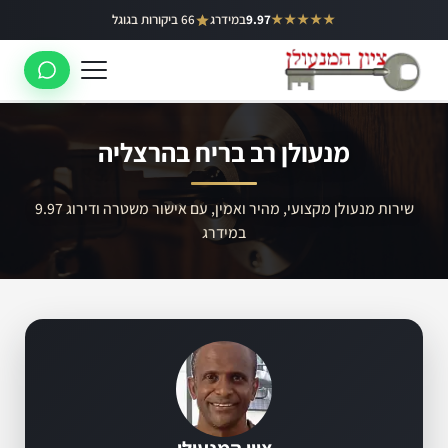
ילוג
★★★★★
9.97
במידרג
66 ביקורות בגוגל
באר יעקב
תוכן
ראשון לציון
רחובות
מנעולן רב בריח בהרצליה
לוד
רמלה
שירות מנעולן מקצועי, מהיר ואמין, עם אישור משטרה ודירוג 9.97
במידרג
נס ציונה