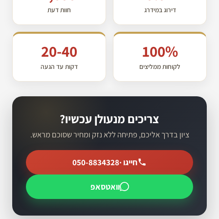
דירוג במידרג
חוות דעת
20-40
100%
לקוחות ממליצים
דקות עד הגעה
צריכים מנעולן עכשיו?
ציון בדרך אליכם, פתיחה ללא נזק ומחיר שסוכם מראש.
חייגו ·
050-8834328
וואטסאפ