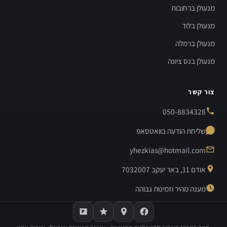
מנעולן ברחובות
מנעולן בלוד
מנעולן ברמלה
מנעולן בנס ציונה
צור קשר
050-8834328
שליחת הודעה בוואטסאפ
yhezkias@hotmail.com
אודם 11, באר יעקב 7032007
מענה מהיר וזמינות גבוהה