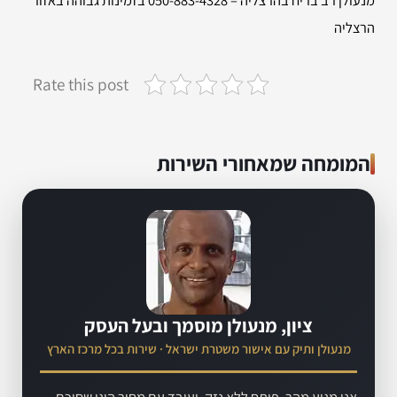
מנעולן רב בריח בהרצליה – 050-883-4328 בזמינות גבוהה באזור
הרצליה
Rate this post
המומחה שמאחורי השירות
ציון, מנעולן מוסמך ובעל העסק
מנעולן ותיק עם אישור משטרת ישראל · שירות בכל מרכז הארץ
אני מגיע מהר, פותח ללא נזק, ועובד עם מחיר הוגן שסוכם