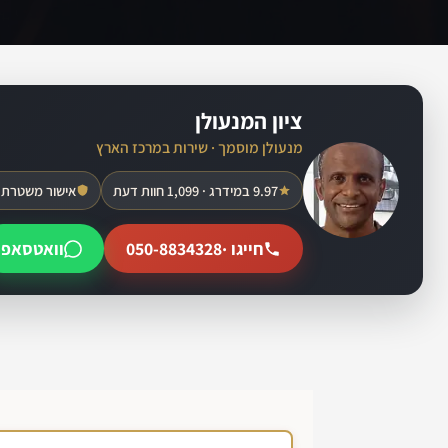
ציון המנעולן
מנעולן מוסמך · שירות במרכז הארץ
9.97 במידרג · 1,099 חוות דעת
אישור משטרת 
חייגו ·
050-8834328
וואטסאפ