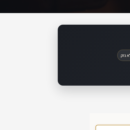
א נזק