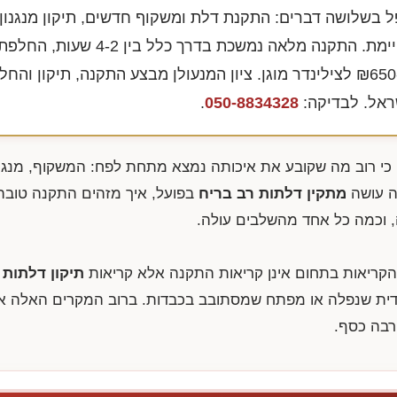
 בשלושה דברים: התקנת דלת ומשקוף חדשים, תיקון מנגנון 
רב-נקודתי, והחלפת צילינדר בדלת קיימת. התקנה מלאה נמשכת בד
₪650
לצילינדר מוגן. ציון המנעולן מבצע התקנה, תיקון והחל
ראל. לבדיקה:
050-8834328
.
 כי רוב מה שקובע את איכותה נמצא מתחת לפח: המשקוף, מנגנו
מה עושה
מתקין דלתות רב בריח
בפועל, איך מזהים התקנה טוב
, וכמה כל אחד מהשלבים עולה.
הקריאות בתחום אינן קריאות התקנה אלא קריאות
תיקון דלתות 
ידית שנפלה או מפתח שמסתובב בכבדות. ברוב המקרים האלה אין
רבה כסף.