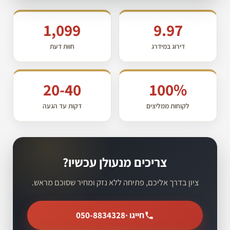
1,099
9.97
דירוג במידרג
חוות דעת
20-40
100%
לקוחות ממליצים
דקות עד הגעה
צריכים מנעולן עכשיו?
ציון בדרך אליכם, פתיחה ללא נזק ומחיר שסוכם מראש.
חייגו ·
050-8834328