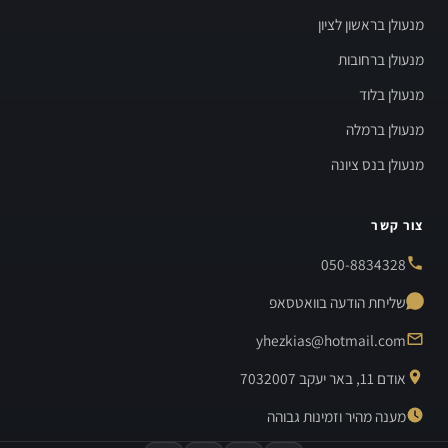
מנעולן בראשון לציון
מנעולן ברחובות
מנעולן בלוד
מנעולן ברמלה
מנעולן בנס ציונה
צור קשר
050-8834328
שליחת הודעה בוואטסאפ
yhezkias@hotmail.com
אודם 11, באר יעקב 7032007
מענה מהיר וזמינות גבוהה