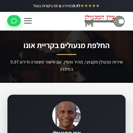
ילוג
★★★★★
9.97
במידרג
66 ביקורות בגוגל
באר יעקב
תוכן
ראשון לציון
רחובות
החלפת מנעולים בקריית אונו
לוד
רמלה
שירות מנעולן מקצועי, מהיר ואמין, עם אישור משטרה ודירוג 9.97
במידרג
נס ציונה