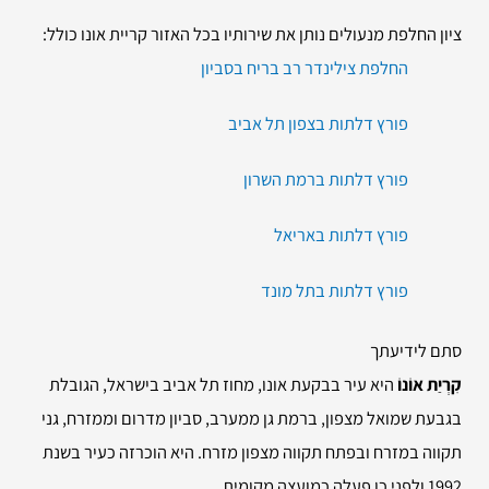
ציון החלפת מנעולים נותן את שירותיו בכל האזור קריית אונו כולל:
החלפת צילינדר רב בריח בסביון
פורץ דלתות בצפון תל אביב
פורץ דלתות ברמת השרון
פורץ דלתות באריאל
פורץ דלתות בתל מונד
סתם לידיעתך
קִרְיַת אוֹנוֹ
היא עיר בבקעת אונו, מחוז תל אביב בישראל, הגובלת
בגבעת שמואל מצפון, ברמת גן ממערב, סביון מדרום וממזרח, גני
תקווה במזרח ובפתח תקווה מצפון מזרח. היא הוכרזה כעיר בשנת
1992 ולפני כן פעלה כמועצה מקומית.