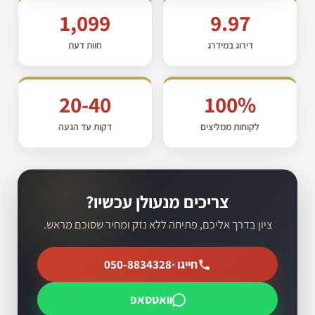
1,099
9.97
דירוג במידרג
חוות דעת
20-40
100%
לקוחות ממליצים
דקות עד הגעה
צריכים מנעולן עכשיו?
ציון בדרך אליכם, פתיחה ללא נזק ומחיר שסוכם מראש.
חייגו ·
050-8834328
וואטסאפ