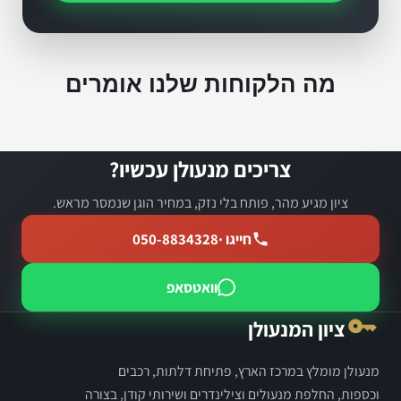
מה הלקוחות שלנו אומרים
צריכים מנעולן עכשיו?
ציון מגיע מהר, פותח בלי נזק, במחיר הוגן שנמסר מראש.
חייגו ·
050-8834328
וואטסאפ
ציון המנעולן
מנעולן מומלץ במרכז הארץ, פתיחת דלתות, רכבים
וכספות, החלפת מנעולים וצילינדרים ושירותי קודן, בצורה