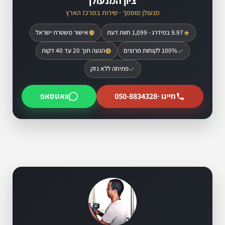
ציון המנעולן
מנעולן מוסמך · שירות במרכז הארץ
9.97 במידרג · 1,099 חוות דעת
אישור משטרת ישראל
100% לקוחות מרוצים
הגעה תוך 20 עד 40 דקות
פתיחה ללא נזק
חייגו ·
050-8834328
וואטסאפ