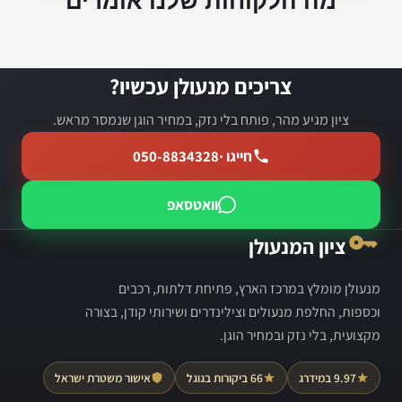
צריכים מנעולן עכשיו?
ציון מגיע מהר, פותח בלי נזק, במחיר הוגן שנמסר מראש.
חייגו ·
050-8834328
וואטסאפ
ציון המנעולן
מנעולן מומלץ במרכז הארץ, פתיחת דלתות, רכבים
וכספות, החלפת מנעולים וצילינדרים ושירותי קודן, בצורה
מקצועית, בלי נזק ובמחיר הוגן.
9.97 במידרג
66 ביקורות בגוגל
אישור משטרת ישראל