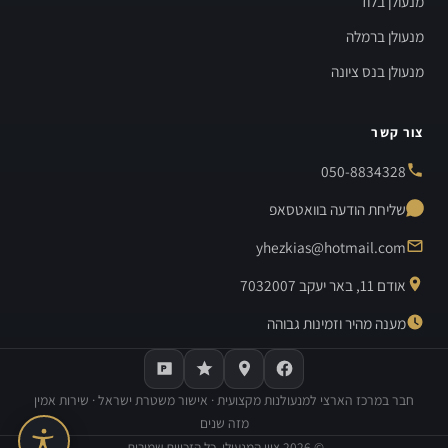
מנעולן בלוד
מנעולן ברמלה
מנעולן בנס ציונה
צור קשר
050-8834328
שליחת הודעה בוואטסאפ
yhezkias@hotmail.com
אודם 11, באר יעקב 7032007
מענה מהיר וזמינות גבוהה
חבר במרכז הארצי למנעולנות מקצועית · אישור משטרת ישראל · שירות אמין
מזה שנים
©
2026
ציון המנעולן. כל הזכויות שמורות.