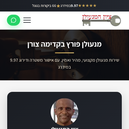
ילוג
★★★★★
9.97
במידרג
66 ביקורות בגוגל
באר יעקב
תוכן
ראשון לציון
רחובות
מנעולן פורץ בקדימה צורן
לוד
רמלה
שירות מנעולן מקצועי, מהיר ואמין, עם אישור משטרה ודירוג 9.97
במידרג
נס ציונה