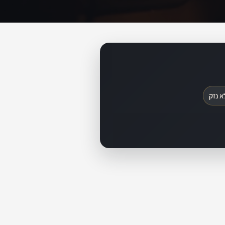
א נזק