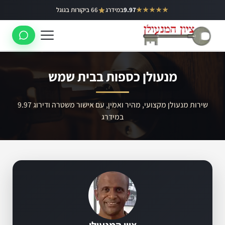
ילוג
★★★★★
9.97
במידרג
66 ביקורות בגוגל
באר יעקב
תוכן
ראשון לציון
רחובות
מנעולן כספות בבית שמש
לוד
רמלה
שירות מנעולן מקצועי, מהיר ואמין, עם אישור משטרה ודירוג 9.97
במידרג
נס ציונה