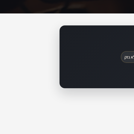
א נזק