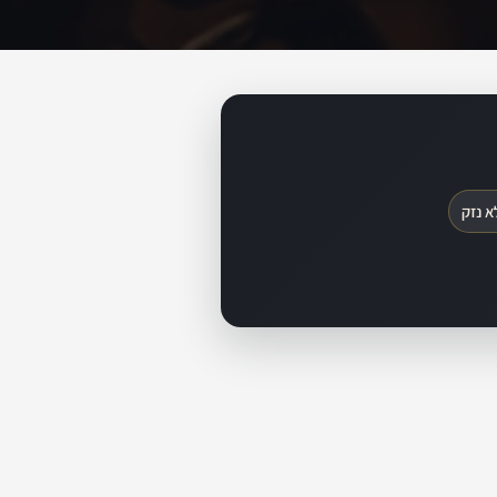
א נזק