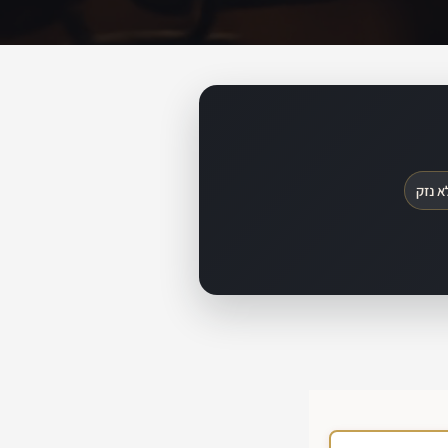
א נזק