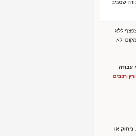
ורה שסביב
צפצף ללא
קום ולא
א
עבודה
רץ רכבים
ניתוק או