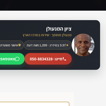
ציון המנעולן
מנעולן מוסמך · שירות במרכז הארץ
9.97 במידרג · 1,099 חוות דעת
אישור משטרת 
חייגו ·
050-8834328
וואטסאפ