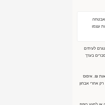
 אבטחה
ת עצמו
גרם לעיתים
סברים בערך
ות ₪. איפוס
רק אחרי אבחון
או למגע רופף,