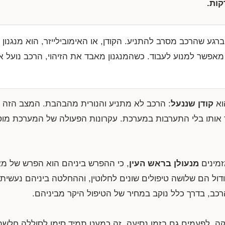
ברגע שהרכב מסרב להתניע. הקודן, או האימובילייזר, הוא מנגנון
פשר למנוע לעבוד. כשהמנגנון מאבד את הזיהוי, הרכב נועל א
וא
קודן שננעל
: הרכב לא מתניע והנורית מהבהבת. המצב הזה נ
 אותו בלי התערבות במערכת. עקרונות הפעולה של המערכת מו
זמינים
מנעולן בראש העין
, כי ההפרש ביניהם הוא הפרש של מא
ל הם שלושה טיפולים שונים לחלוטין, וההחלטה ביניהם נעשית 
כב, בדרך כלל נוקב במחיר של הטיפול היקר מביניהם.
, לפעמים גם בזמן נסיעה. זה כמעט תמיד סימן לסוללה חלשה 