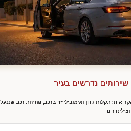
 שירותים נדרשים בעיר
יאות: תקלות קודן ואימובילייזר ברכב, פתיחת רכב שננעל
צילינדרים.