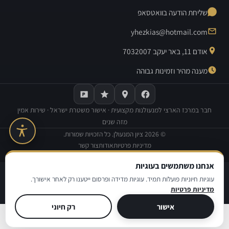
שליחת הודעה בוואטסאפ
yhezkias@hotmail.com
אודם 11, באר יעקב 7032007
מענה מהיר וזמינות גבוהה
חבר במרכז הארצי למנעולנות מקצועית · אישור משטרת ישראל · שירות אמין
מזה שנים
©
2026
ציון המנעולן. כל הזכויות שמורות.
מדיניות פרטיות
אודות
צור קשר
בנייה וקידום אתרים:
Avinu SEO
אנחנו משתמשים בעוגיות
|
|
מדיניות פרטיות
תנאי שימוש
הצהרת נגישות
עוגיות חיוניות פועלות תמיד. עוגיות מדידה ופרסום ייטענו רק לאחר אישורך.
מדיניות פרטיות
© ציון המנעולן
אישור
רק חיוני