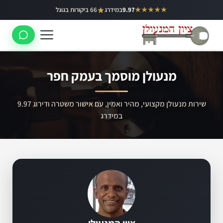
ילוג
★★★★★
9.97
במידרג
66 ביקורות בגוגל
באר יעקב
תוכן
ראשון לציון
רחובות
מנעולן מוסמך בעמק חפר
לוד
רמלה
שירות מנעולן מקצועי, מהיר ואמין, עם אישור משטרה ודירוג 9.97
במידרג
נס ציונה