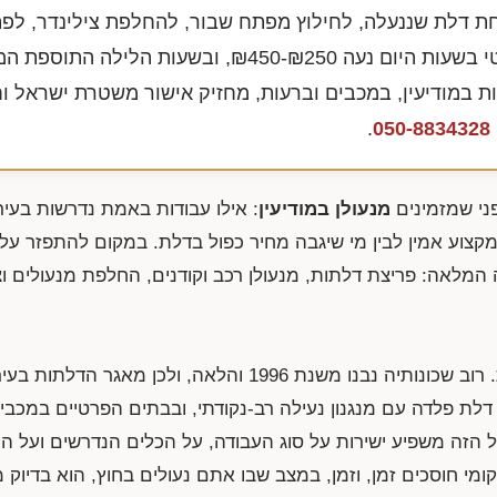
חת דלת שננעלה, לחילוץ מפתח שבור, להחלפת צילינדר, לפ
י בשעות היום נעה
₪450-₪250
, ובשעות הלילה התוספת המ
ן נותן שירות במודיעין, במכבים וברעות, מחזיק אישור משטרת ישראל
.
050-8834328
ני שמזמינים
מנעולן במודיעין
: אילו עבודות באמת נדרשות בעיר,
 מקצוע אמין לבין מי שיגבה מחיר כפול בדלת. במקום להתפזר על
 המלאה: פריצת דלתות, מנעולן רכב וקודנים, החלפת מנעולים וצי
מודיעין-מכבים-רעות היא עיר צעירה יחסית. רוב שכונותיה נבנו משנת 1996 והלאה, ולכ
לת פלדה עם מנגנון נעילה רב-נקודתי, ובבתים הפרטיים במכבים
 הזה משפיע ישירות על סוג העבודה, על הכלים הנדרשים ועל ה
 חוסכים זמן, וזמן, במצב שבו אתם נעולים בחוץ, הוא בדיוק 