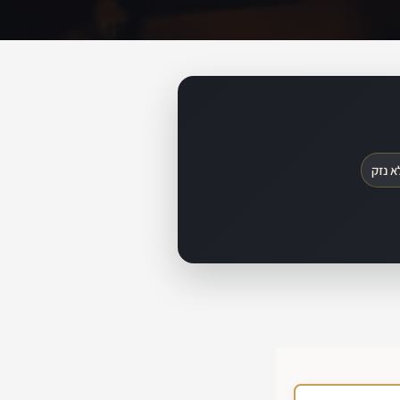
א נזק