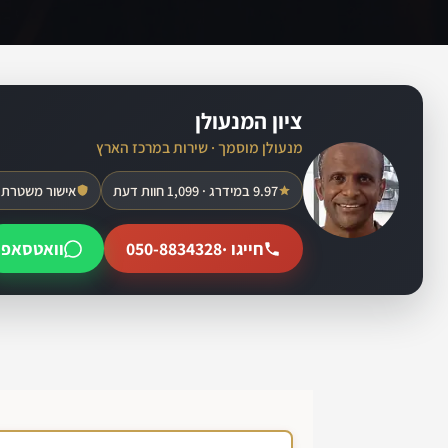
ציון המנעולן
מנעולן מוסמך · שירות במרכז הארץ
9.97 במידרג · 1,099 חוות דעת
אישור משטרת 
חייגו ·
050-8834328
וואטסאפ