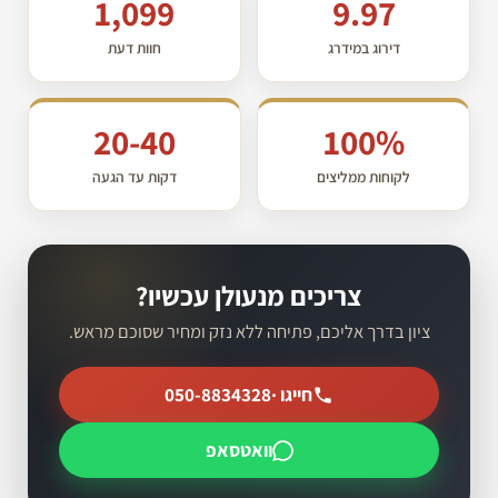
1,099
9.97
דירוג במידרג
חוות דעת
20-40
100%
לקוחות ממליצים
דקות עד הגעה
צריכים מנעולן עכשיו?
ציון בדרך אליכם, פתיחה ללא נזק ומחיר שסוכם מראש.
חייגו ·
050-8834328
וואטסאפ