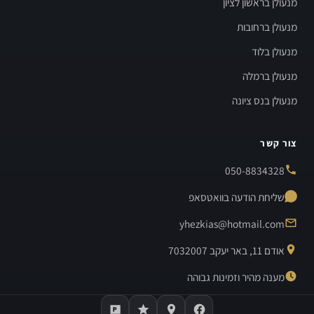
מנעולן בראשון לציון
מנעולן ברחובות
מנעולן בלוד
מנעולן ברמלה
מנעולן בנס ציונה
צור קשר
050-8834328
שליחת הודעה בוואטסאפ
yhezkias@hotmail.com
אודם 11, באר יעקב 7032007
מענה מהיר וזמינות גבוהה