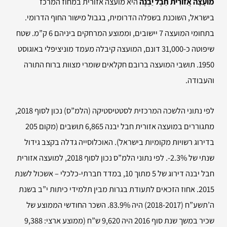
מוֹעָצָה אֲזוֹרִית חֵבֶל יַבְנֶה
היא מועצה אזורית במחוז המרכז
בישראל, השוכנת בשפלה הדרומית, בגבול מישור החוף הדרומי.
בתחומי המועצה 7 יישובים, וממוצע המרחקים ביניהם 6 ק”מ. שטח
שיפוטה כ-31,000 דונם, המועצה קיבלה מעמד מוניציפלי באוגוסט
1950. תושבי המועצה ברובם חקלאים שומרי מצוות ברוח התורה
והעבודה.
לפי נתוני הלשכה המרכזית לסטטיסטיקה (הלמ”ס) נכון לסוף 2018,
מתגוררים במועצה אזורית חבל יבנה 6,865 תושבים (מקום 205
בדירוג רשויות מקומיות בישראל). האוכלוסייה גדלה בקצב גידול
שנתי של ‎-2.3%‏. לפי נתוני הלמ”ס נכון לסוף 2018, למועצה אזורית
חבל יבנה דירוג של 5 מתוך 10, במדד חברתי-כלכלי – אשכול לשנת
2015. אחוז הזכאים לתעודת בגרות מבין תלמידי כיתות י”ב בשנת
ה’תשע”ח (2017-‏2018) היה 83.9%. השכר החודשי הממוצע של
שכיר במשך שנת סוף 2016 היה 9,620 ש”ח (ממוצע ארצי: 9,388