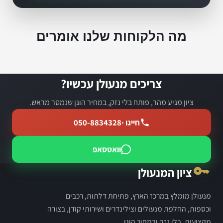
מה הלקוחות שלנו אומרים
צריכים מנעולן עכשיו?
ציון מגיע מהר, פותח בלי נזק, במחיר הוגן שנמסר מראש.
חייגו ·
050-8834328
וואטסאפ
ציון המנעולן
מנעולן מומלץ במרכז הארץ, פתיחת דלתות, רכבים
וכספות, החלפת מנעולים וצילינדרים ושירותי קודן, בצורה
מקצועית, בלי נזק ובמחיר הוגן.