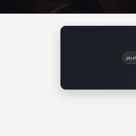
א נזק