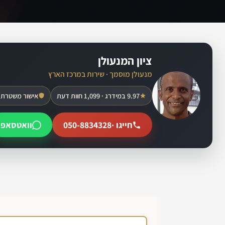
ציון המנעולן
מנעולן מוסמך · שירות במרכז הארץ
9.97 במידרג · 1,099 חוות דעת
אישור משטרת 
חייגו ·
050-8834328
וואטסאפ