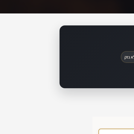
א נזק