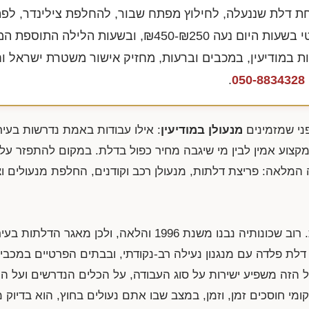
חת דלת שננעלה, לחילוץ מפתח שבור, להחלפת צילינדר, לפ
י בשעות היום נעה
₪450-₪250
, ובשעות הלילה התוספת המ
ן נותן שירות במודיעין, במכבים וברעות, מחזיק אישור משטרת ישראל
.
050-8834328
ני שמזמינים
מנעולן במודיעין
: אילו עבודות באמת נדרשות בעיר,
 מקצוע אמין לבין מי שיגבה מחיר כפול בדלת. במקום להתפזר על
 המלאה: פריצת דלתות, מנעולן רכב וקודנים, החלפת מנעולים וצי
מודיעין-מכבים-רעות היא עיר צעירה יחסית. רוב שכונותיה נבנו משנת 1996 והלאה, ולכ
לת פלדה עם מנגנון נעילה רב-נקודתי, ובבתים הפרטיים במכבים
 הזה משפיע ישירות על סוג העבודה, על הכלים הנדרשים ועל ה
 חוסכים זמן, וזמן, במצב שבו אתם נעולים בחוץ, הוא בדיוק 