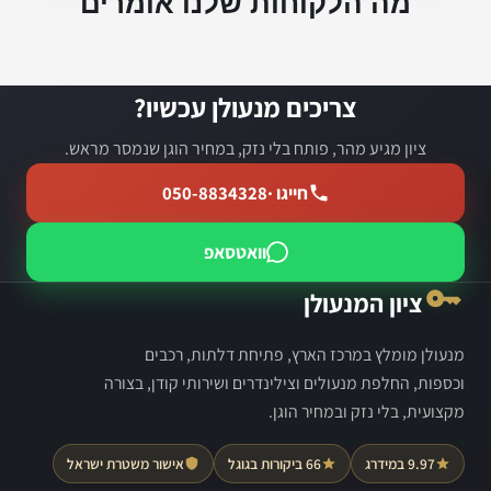
מה הלקוחות שלנו אומרים
צריכים מנעולן עכשיו?
ציון מגיע מהר, פותח בלי נזק, במחיר הוגן שנמסר מראש.
חייגו ·
050-8834328
וואטסאפ
ציון המנעולן
מנעולן מומלץ במרכז הארץ, פתיחת דלתות, רכבים
וכספות, החלפת מנעולים וצילינדרים ושירותי קודן, בצורה
מקצועית, בלי נזק ובמחיר הוגן.
9.97 במידרג
66 ביקורות בגוגל
אישור משטרת ישראל