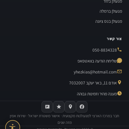
מנעולן בלוד
מנעולן ברמלה
מנעולן בנס ציונה
צור קשר
050-8834328
שליחת הודעה בוואטסאפ
yhezkias@hotmail.com
אודם 11, באר יעקב 7032007
מענה מהיר וזמינות גבוהה
חבר במרכז הארצי למנעולנות מקצועית · אישור משטרת ישראל · שירות אמין
מזה שנים