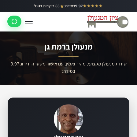
ילוג
★★★★★
9.97
במידרג
66 ביקורות בגוגל
באר יעקב
תוכן
ראשון לציון
רחובות
מנעולן ברמת גן
לוד
רמלה
שירות מנעולן מקצועי, מהיר ואמין, עם אישור משטרה ודירוג 9.97
במידרג
נס ציונה