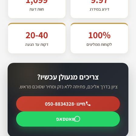
דירוג במידרג
חוות דעת
20-40
100%
לקוחות ממליצים
דקות עד הגעה
צריכים מנעולן עכשיו?
ציון בדרך אליכם, פתיחה ללא נזק ומחיר שסוכם מראש.
חייגו ·
050-8834328
וואטסאפ