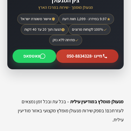
ציון המנעולן
מנעולן מוסמך · שירות במרכז הארץ
9.97 במידרג · 1,099 חוות דעת
אישור משטרת ישראל
100% לקוחות מרוצים
הגעה תוך 20 עד 40 דקות
פתיחה ללא נזק
חייגו ·
050-8834328
וואטסאפ
מנעולן מומלץ במודיעין עילית
– בכל עת ובכל זמן נמצאים
לעזרתכם! בספק שירות מנעולן מומלץ מקצועי באזור מודיעין
עילית.