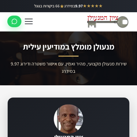
ילוג
★★★★★
9.97
במידרג
66 ביקורות בגוגל
באר יעקב
תוכן
ראשון לציון
רחובות
מנעולן מומלץ במודיעין עילית
לוד
רמלה
שירות מנעולן מקצועי, מהיר ואמין, עם אישור משטרה ודירוג 9.97
במידרג
נס ציונה