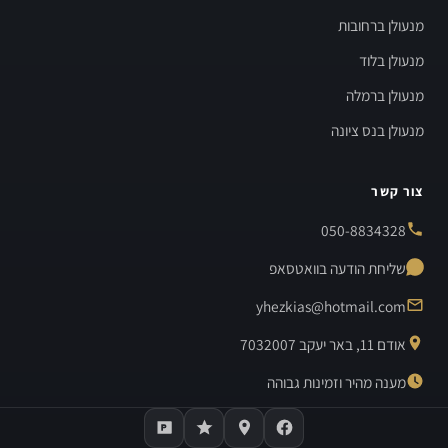
מנעולן ברחובות
מנעולן בלוד
מנעולן ברמלה
מנעולן בנס ציונה
צור קשר
050-8834328
שליחת הודעה בוואטסאפ
yhezkias@hotmail.com
אודם 11, באר יעקב 7032007
מענה מהיר וזמינות גבוהה