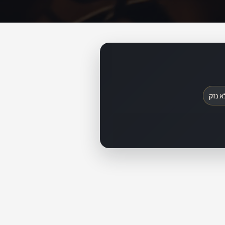
א נזק